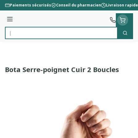
Aller au contenu
Paiements sécurisés
Conseil du pharmacien
Livraison rapide
Menu
Cherc
Rechercher
Bota Serre-poignet Cuir 2 Boucles