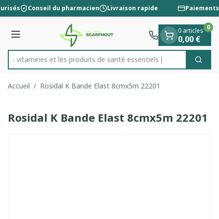
Diapositive 1 de 1
Aller au contenu
urisés
Conseil du pharmacien
Livraison rapide
Paiements 
0
0 articles
Menu
0,00 €
 les vitamines et les produits de santé essentiels
Cherc
Rechercher
Accueil
/
Rosidal K Bande Elast 8cmx5m 22201
Rosidal K Bande Elast 8cmx5m 22201