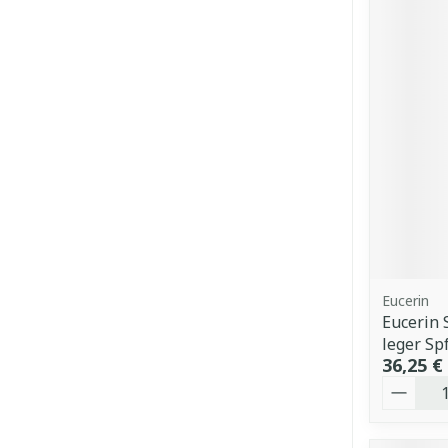
Eucerin
Eucerin S
leger S
36,25 €
Quantit