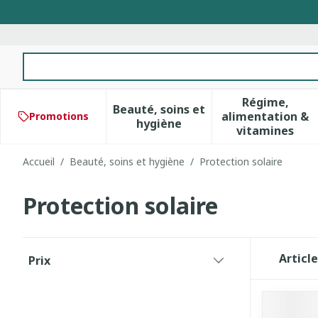
Aller au contenu
Rechercher
Régime,
Beauté, soins et
alimentation &
Promotions
Afficher le sous-menu pour 
Afficher 
hygiène
vitamines
Accueil
/
Beauté, soins et hygiène
/
Protection solaire
Protection solaire
Passer à la liste des produits
Articl
Prix
filter