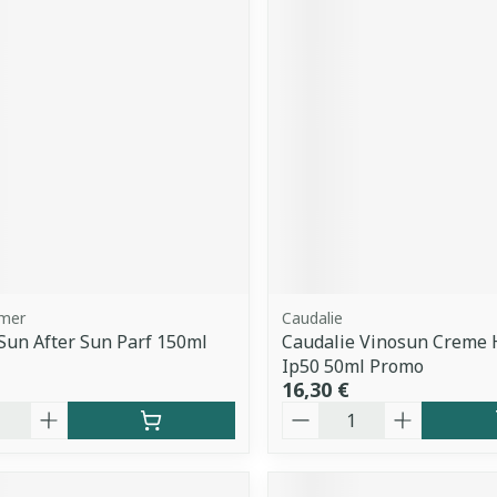
dmer
Caudalie
un After Sun Parf 150ml
Caudalie Vinosun Creme H
Ip50 50ml Promo
16,30 €
é
Quantité