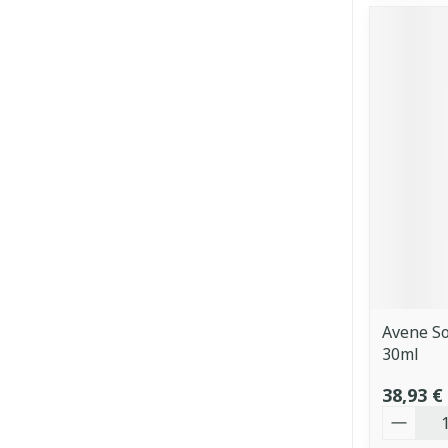
Avene So
30ml
38,93 €
Quantit