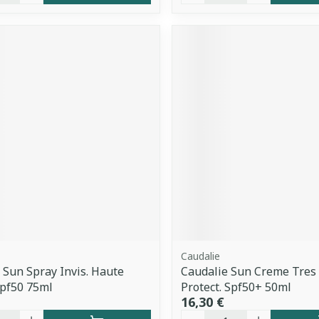
Caudalie
 Sun Spray Invis. Haute
Caudalie Sun Creme Tres
spf50 75ml
Protect. Spf50+ 50ml
16,30 €
é
Quantité