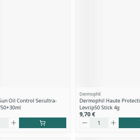
Dermophil
un Oil Control Ser.ultra-
Dermophil Haute Protecti
pf50+30ml
Levr.ip50 Stick 4g
9,70 €
é
Quantité