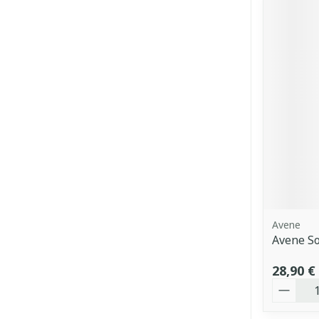
Avene
Avene So
28,90 €
Quantit