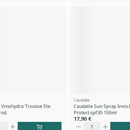
Caudalie
 Vinohydra Trousse Ete
Caudalie Sun Spray Invis
rod.
Protect.spf30 150ml
17,90 €
é
Quantité