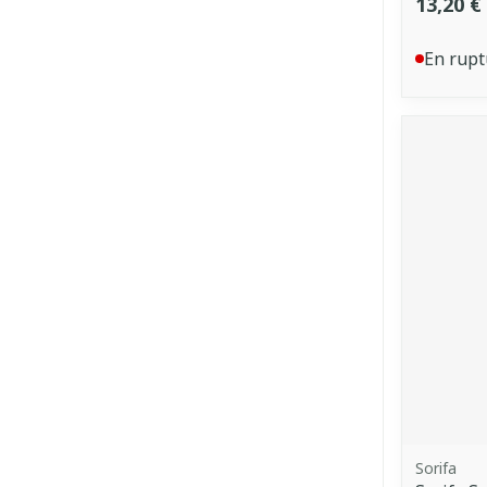
13,20 €
En rupt
Sorifa