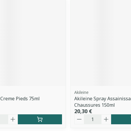
Akileine
 Creme Pieds 75ml
Akileine Spray Assainiss
Chaussures 150ml
20,30 €
é
Quantité