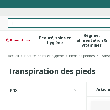
Aller au contenu
Rechercher
Régime,
Beauté, soins et
alimentation &
Promotions
Afficher le sous-menu pour 
Afficher 
hygiène
vitamines
Accueil
/
Beauté, soins et hygiène
/
Pieds et jambes
/
Transp
Transpiration des pieds
Passer à la liste des produits
Articl
Prix
filter