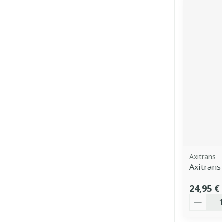
Axitrans
Axitrans
24,95 €
Quantit