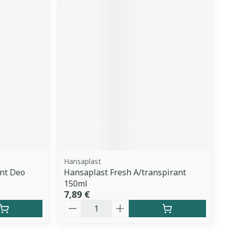
Hansaplast
ant Deo
Hansaplast Fresh A/transpirant
150ml
7,89 €
Quantité