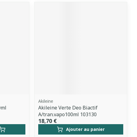
Akileine
0ml
Akileine Verte Deo Biactif
A/tran.vapo100ml 103130
18,70 €
Ajouter au panier