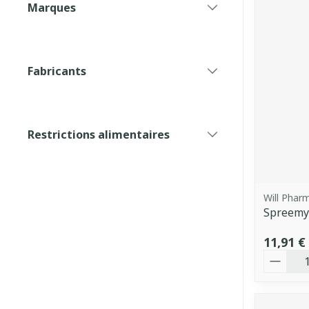
Marques
filter
Fabricants
filter
Restrictions alimentaires
filter
Will Phar
Spreemyk
11,91 €
Quantit