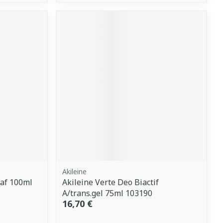
Akileine
af 100ml
Akileine Verte Deo Biactif
A/trans.gel 75ml 103190
16,70 €