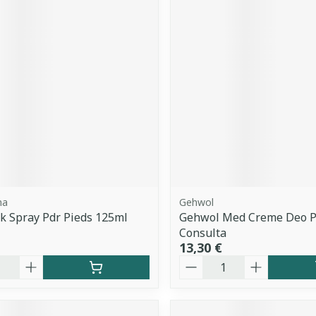
ma
Gehwol
 Spray Pdr Pieds 125ml
Gehwol Med Creme Deo P
Consulta
13,30 €
é
Quantité