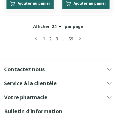
Ajouter au panier
Ajouter au panier
Afficher
par page
Pages
Vous lisez actuellement la page
Page
Page
Page
1
2
3
...
59
Contactez nous
Service à la clientèle
Votre pharmacie
Bulletin d’information