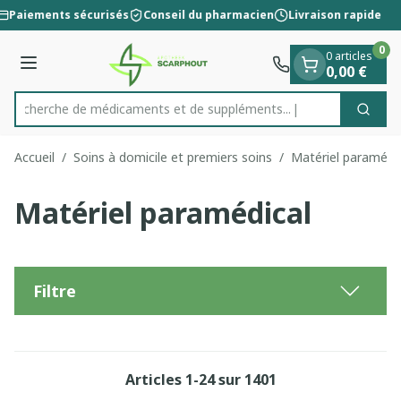
Diapositive 1 de 1
Aller au contenu
Paiements sécurisés
Conseil du pharmacien
Livraison rapide
0
0 articles
Menu
0,00 €
Recherche de médicaments et de su
Cherc
Rechercher
Accueil
/
Soins à domicile et premiers soins
/
Matériel paramédi
Matériel paramédical
Filtre
Articles
1
-
24
sur
1401