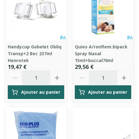
Handycup Gobelet Obliq
Quies A/ronflem.bipack
Transp+2 Bec 237ml
Spray Nasal
Henrotek
15ml+buccal70ml
19,47 €
29,56 €
Quantité
Quantité
Ajouter au panier
Ajouter au panier