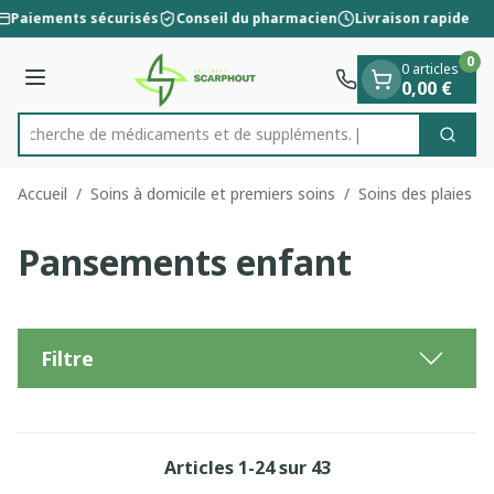
Diapositive 1 de 1
Aller au contenu
Paiements sécurisés
Conseil du pharmacien
Livraison rapide
0
0 articles
Menu
0,00 €
Recherche de médicaments
Cherc
Rechercher
Accueil
/
Soins à domicile et premiers soins
/
Soins des plaies
/
Pansements enfant
Filtre
Articles
1
-
24
sur
43