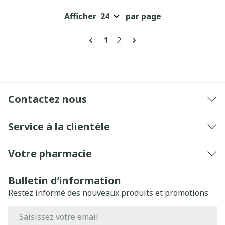
Afficher
par page
Pages
Vous lisez actuellement la pa
Page
1
2
Contactez nous
Service à la clientèle
Votre pharmacie
Bulletin d’information
Restez informé des nouveaux produits et promotions
Adresse mail