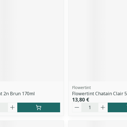
Flowertint
t 2n Brun 170ml
Flowertint Chatain Clair 
13,80 €
é
Quantité