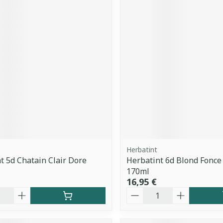
Herbatint
t 5d Chatain Clair Dore
Herbatint 6d Blond Fonce
170ml
16,95 €
é
Quantité