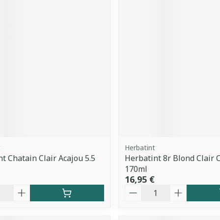
t
Herbatint
nt Chatain Clair Acajou 5.5
Herbatint 8r Blond Clair 
170ml
16,95 €
é
Quantité