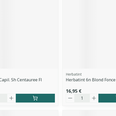
Herbatint
Capil. Sh Centauree Fl
Herbatint 6n Blond Fonce
16,95 €
é
Quantité