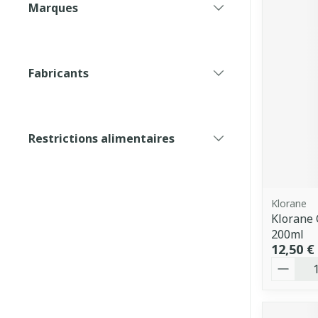
Marques
filter
Fabricants
filter
Restrictions alimentaires
filter
Klorane
Klorane 
200ml
12,50 €
Quantit