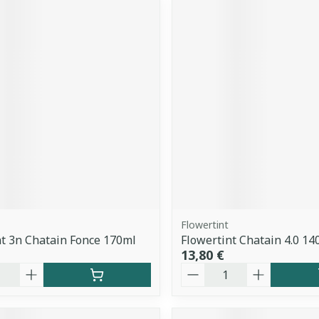
Flowertint
t 3n Chatain Fonce 170ml
Flowertint Chatain 4.0 14
13,80 €
é
Quantité