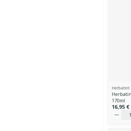
Herbatint
Herbatin
170ml
16,95 €
Quantit