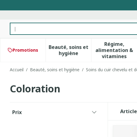
Aller au contenu
Rechercher
Régime,
Beauté, soins et
alimentation &
Promotions
Afficher le sous-menu pour 
Afficher 
hygiène
vitamines
Accueil
/
Beauté, soins et hygiène
/
Soins du cuir chevelu et 
Coloration
Passer à la liste des produits
Articl
Prix
filter