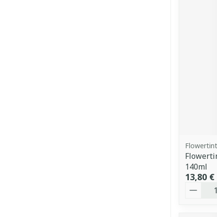
Flowertin
Flowerti
140ml
13,80 €
Quantit