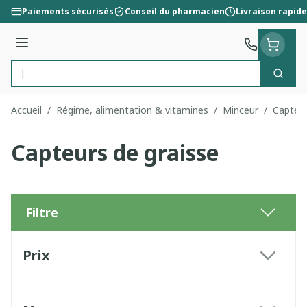
Aller au contenu
Paiements sécurisés
Conseil du pharmacien
Livraison rapide
Menu
Cherc
Rechercher
Accueil
/
Régime, alimentation & vitamines
/
Minceur
/
Capteur
Capteurs de graisse
Filtre
Passer à la liste des produits
Prix
filter