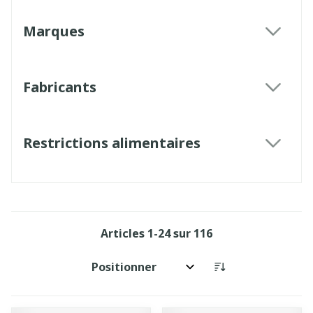
Marques
filter
Fabricants
filter
Restrictions alimentaires
filter
Articles
1
-
24
sur
116
Trier par: