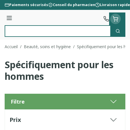
Aller au contenu
Paiements sécurisés
Conseil du pharmacien
Livraison rapide
Menu
Cherc
Rechercher
Accueil
/
Beauté, soins et hygiène
/
Spécifiquement pour les h
Spécifiquement pour les
hommes
Filtre
Passer à la liste des produits
Prix
filter