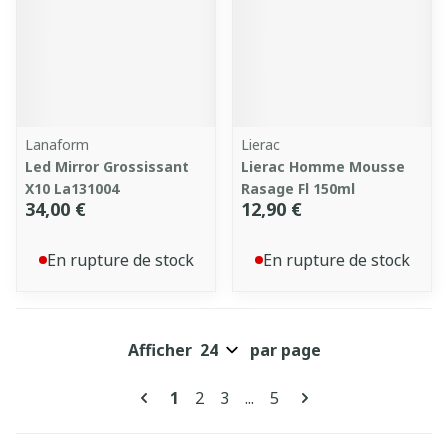
Lanaform
Lierac
Led Mirror Grossissant
Lierac Homme Mousse
X10 La131004
Rasage Fl 150ml
34,00 €
12,90 €
En rupture de stock
En rupture de stock
Afficher
par page
Pages
Vous lisez actuellement la page
Page
Page
Page
1
2
3
...
5