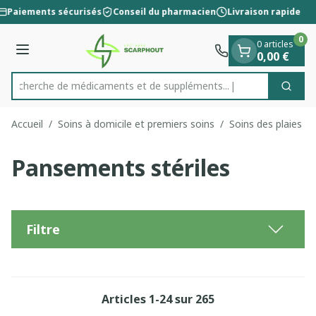
Diapositive 1 de 1
Aller au contenu
Paiements sécurisés
Conseil du pharmacien
Livraison rapide
0
0 articles
Menu
0,00 €
Recherche de médicaments et de
Cherc
Rechercher
Accueil
/
Soins à domicile et premiers soins
/
Soins des plaies
/
Pansements stériles
Filtre
Articles
1
-
24
sur
265