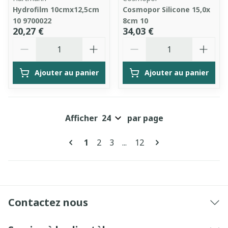
Hydrofilm 10cmx12,5cm
Cosmopor Silicone 15,0x
10 9700022
8cm 10
20,27 €
34,03 €
Quantité
Quantité
Ajouter au panier
Ajouter au panier
Afficher
par page
Pages
Vous lisez actuellement la page
Page
Page
Page
1
2
3
...
12
Contactez nous