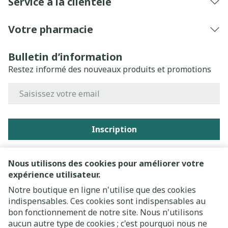
Service à la clientèle
Votre pharmacie
Bulletin d’information
Restez informé des nouveaux produits et promotions
Adresse mail
Inscription
En cliquant sur s'abonner, vous vous abonnez à notre
newsletter et acceptez notre
politique de confidentialité
.
Nous utilisons des cookies pour améliorer votre
expérience utilisateur.
Notre boutique en ligne n'utilise que des cookies
indispensables. Ces cookies sont indispensables au
bon fonctionnement de notre site. Nous n'utilisons
aucun autre type de cookies ; c'est pourquoi nous ne