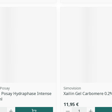
 Posay
Simovision
 Posay Hydraphase Intense
Xailin Gel Carbomere 0.2
ml
11,95 €
é
Quantité