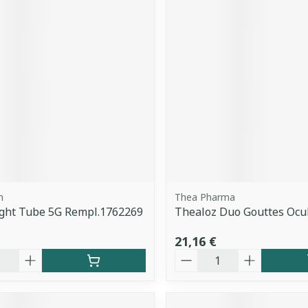
m
Thea Pharma
ght Tube 5G Rempl.1762269
Thealoz Duo Gouttes Ocu
21,16 €
é
Quantité