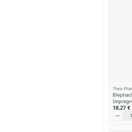
Thea Pha
Blephacl
Impregn
18,27 €
Quantit