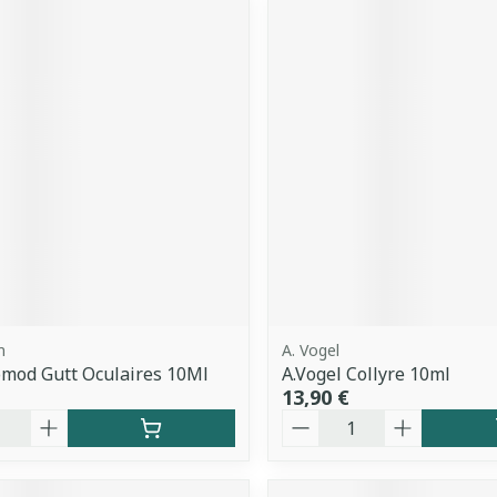
m
A. Vogel
mod Gutt Oculaires 10Ml
A.Vogel Collyre 10ml
13,90 €
é
Quantité