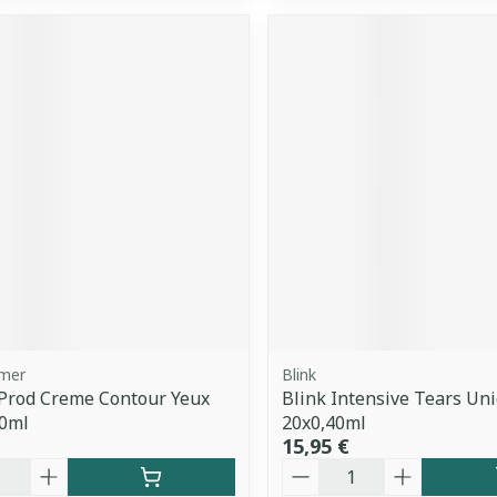
dmer
Blink
Prod Creme Contour Yeux
Blink Intensive Tears Un
30ml
20x0,40ml
15,95 €
é
Quantité