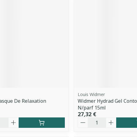
Louis Widmer
asque De Relaxation
Widmer Hydrad Gel Conto
N/parf 15ml
27,32 €
é
Quantité