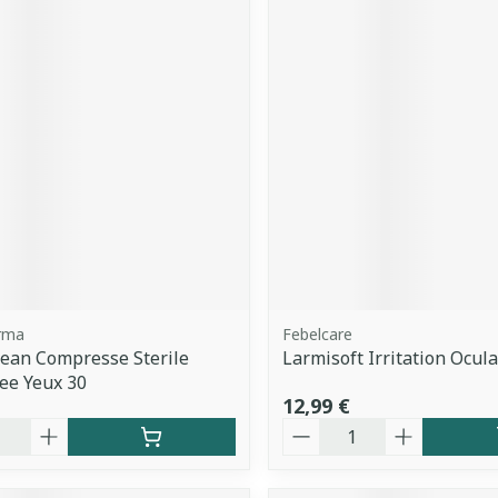
rma
Febelcare
ean Compresse Sterile
Larmisoft Irritation Ocul
ee Yeux 30
12,99 €
é
Quantité