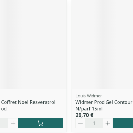
Louis Widmer
 Coffret Noel Resveratrol
Widmer Prod Gel Contour
rod.
N/parf 15ml
29,70 €
é
Quantité