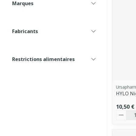
Marques
filter
Fabricants
filter
Restrictions alimentaires
filter
Ursaphar
HYLO Ni
10,50 €
Quantit