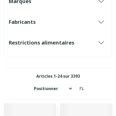
Marques
filter
Fabricants
filter
Restrictions alimentaires
filter
Articles
1
-
24
sur
3393
Trier par: