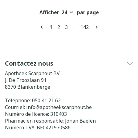
Afficher
par page
Pages
Vous lisez actuellement la page
Page
Page
Page
1
2
3
...
142
Contactez nous
Apotheek Scarphout BV
J. De Troozlaan 91
8370
Blankenberge
Téléphone:
050 41 21 62
Courriel:
info@
apotheekscarphout.be
Numéro de licence:
310403
Pharmacien responsable:
Johan Baelen
Numéro TVA:
BE0421970586