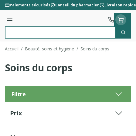
Aller au contenu
Paiements sécurisés
Conseil du pharmacien
Livraison rapide
Menu
Cherc
Rechercher
Accueil
/
Beauté, soins et hygiène
/
Soins du corps
Soins du corps
Filtre
Passer à la liste des produits
Prix
filter