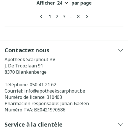
Afficher
par page
Pages
Vous lisez actuellement la page
Page
Page
Page
1
2
3
...
8
Contactez nous
Apotheek Scarphout BV
J. De Troozlaan 91
8370
Blankenberge
Téléphone:
050 41 21 62
Courriel:
info@
apotheekscarphout.be
Numéro de licence:
310403
Pharmacien responsable:
Johan Baelen
Numéro TVA:
BE0421970586
Service à la clientèle