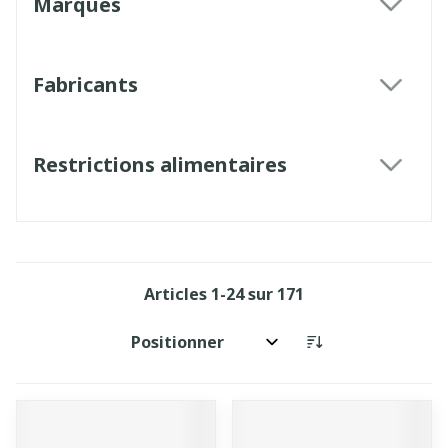
Marques
filter
Fabricants
filter
Restrictions alimentaires
filter
Articles
1
-
24
sur
171
Trier par: