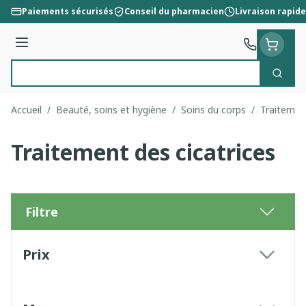
Aller au contenu
Paiements sécurisés
Conseil du pharmacien
Livraison rapide
Menu
Cherc
Rechercher
Accueil
/
Beauté, soins et hygiène
/
Soins du corps
/
Traitement
Traitement des cicatrices
Filtre
Passer à la liste des produits
Prix
filter