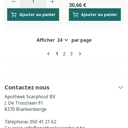
30,66 €
Ajouter au panier
Ajouter au panier
Afficher
par page
Pages
Vous lisez actuellement la pag
Page
Page
1
2
3
Contactez nous
Apotheek Scarphout BV
J. De Troozlaan 91
8370
Blankenberge
Téléphone:
050 41 21 62