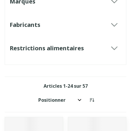
Marques
filter
Fabricants
filter
Restrictions alimentaires
filter
Articles
1
-
24
sur
57
Trier par: