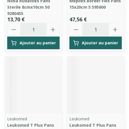
Noba Rudavlies Pans
Mepilex Border Flex Pans
Sterile 8cmx10cm 50
15x20cm 5 595600
9280455
13,70 €
47,56 €
Quantité
Quantité
Ajouter au panier
Ajouter au panier
Leukomed
Leukomed
Leukomed T Plus Pans
Leukomed T Plus Pans