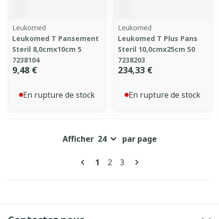
Leukomed
Leukomed
Leukomed T Pansement
Leukomed T Plus Pans
Steril 8,0cmx10cm 5
Steril 10,0cmx25cm 50
7238104
7238203
9,48 €
234,33 €
En rupture de stock
En rupture de stock
Afficher
par page
Pages
Vous lisez actuellement la pag
Page
Page
1
2
3