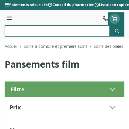
Aller au contenu
Paiements sécurisés
Conseil du pharmacien
Livraison rapide
Menu
Cherc
Rechercher
Accueil
/
Soins à domicile et premiers soins
/
Soins des plaies
/
Pansements film
Filtre
Passer à la liste des produits
Prix
filter