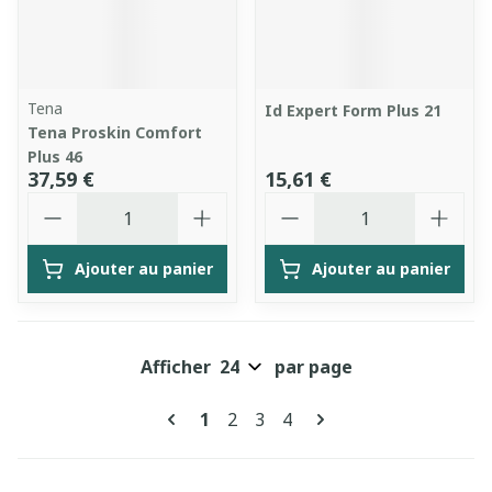
Tena
Id Expert Form Plus 21
Tena Proskin Comfort
Plus 46
37,59 €
15,61 €
Quantité
Quantité
Ajouter au panier
Ajouter au panier
Afficher
par page
Pages
Vous lisez actuellement la page
Page
Page
Page
1
2
3
4