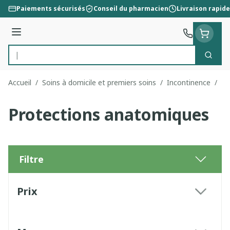
Aller au contenu
Paiements sécurisés
Conseil du pharmacien
Livraison rapide
Menu
Cherc
Rechercher
Accueil
/
Soins à domicile et premiers soins
/
Incontinence
/
Pr
Protections anatomiques
Filtre
Passer à la liste des produits
Prix
filter