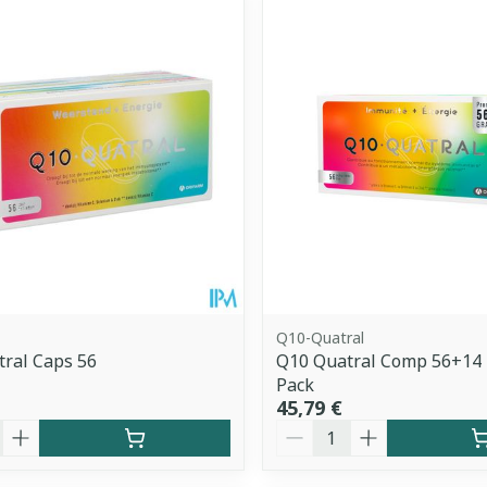
Q10-Quatral
ral Caps 56
Q10 Quatral Comp 56+14
Pack
45,79 €
é
Quantité