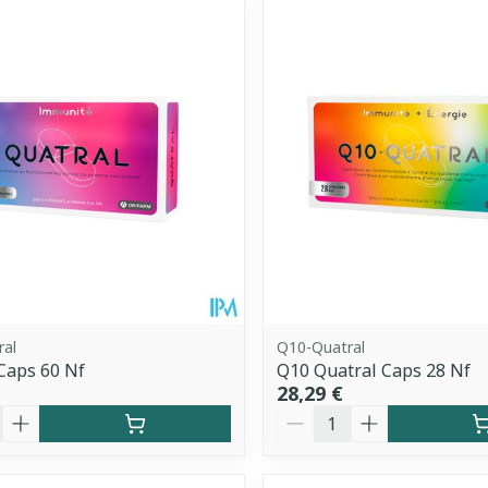
uster les valeurs minimales et maximales du prix.
ral
Q10-Quatral
Caps 60 Nf
Q10 Quatral Caps 28 Nf
28,29 €
é
Quantité