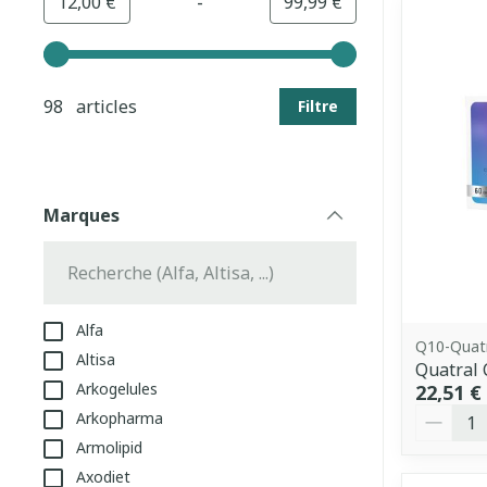
-
Valeur minimale
Valeur maximale
12,00 €
99,99 €
Utilisez les touches fléchées gauche et droite pour aj
98 articles
Filtre
Marques
filter
Alfa
Q10-Quat
Altisa
Quatral 
Arkogelules
22,51 €
Quantit
Arkopharma
Armolipid
Axodiet