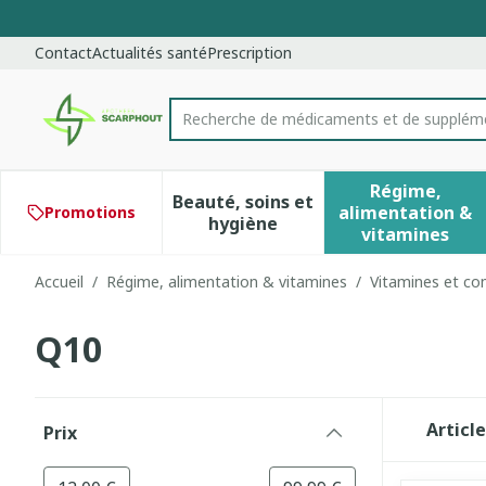
Aller au contenu
Diapositive 1 de 1
Contact
Actualités santé
Prescription
Recherche de médicaments et d
Rechercher
Régime,
Beauté, soins et
alimentation &
Promotions
Afficher le sous-menu pour 
Afficher 
hygiène
vitamines
Accueil
/
Régime, alimentation & vitamines
/
Vitamines et co
Q10
Passer à la liste des produits
Articl
Prix
filter