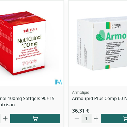
Armolipid
nol 100mg Softgels 90+15
Armolipid Plus Comp 60 
utrisan
36,31 €
é
Quantité