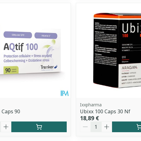
Ixxpharma
0 Caps 90
Ubixx 100 Caps 30 Nf
18,89 €
é
Quantité