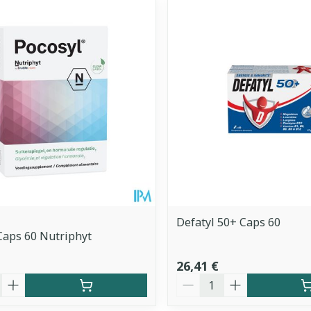
Defatyl 50+ Caps 60
Caps 60 Nutriphyt
26,41 €
é
Quantité