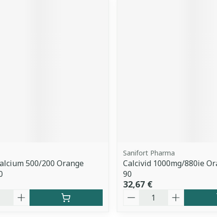
Sanifort Pharma
Calcium 500/200 Orange
Calcivid 1000mg/880ie Or
0
90
32,67 €
é
Quantité