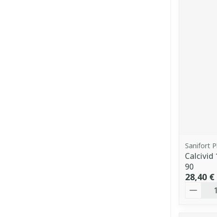
Sanifort 
Calcivi
90
28,40 €
Quantit