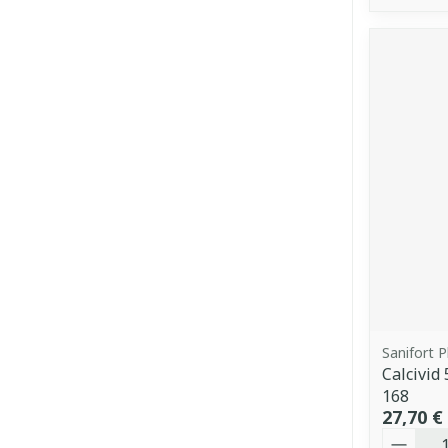
Sanifort 
Calcivi
168
27,70 €
Quantit