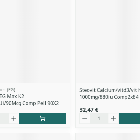
ics (EG)
Steovit Calcium/vitd3/vit 
 EG Max K2
1000mg/880iu Comp2x84
Ui/90Mcg Comp Pell 90X2
32,47 €
é
Quantité