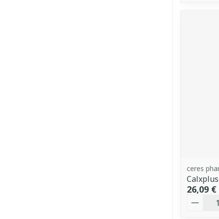
ceres ph
Calxplus
26,09 €
Quantit