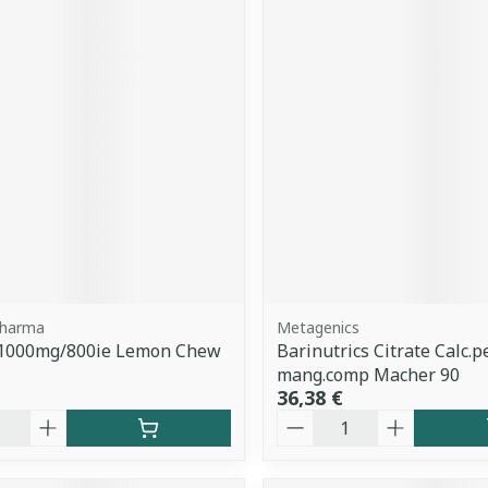
Pharma
Metagenics
d 1000mg/800ie Lemon Chew
Barinutrics Citrate Calc.p
mang.comp Macher 90
36,38 €
é
Quantité