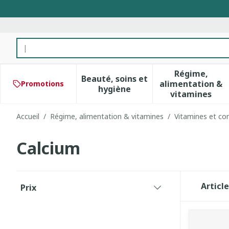
Aller au contenu
Rechercher
Régime,
Beauté, soins et
alimentation &
Promotions
Afficher le sous-menu pour 
Afficher 
hygiène
vitamines
Accueil
/
Régime, alimentation & vitamines
/
Vitamines et co
Calcium
Passer à la liste des produits
Articl
Prix
filter