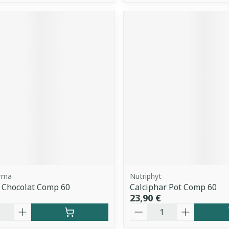
arma
Nutriphyt
 Chocolat Comp 60
Calciphar Pot Comp 60
23,90 €
é
Quantité