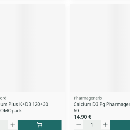
ord
Pharmagenerix
cium Plus K+D3 120+30
Calcium D3 Pg Pharmagen
ROMOpack
60
14,90 €
é
Quantité