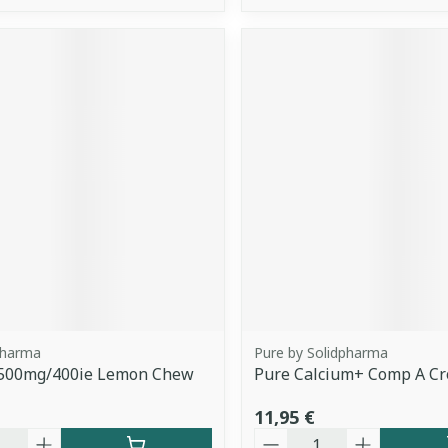
Pharma
Pure by Solidpharma
d 500mg/400ie Lemon Chew
Pure Calcium+ Comp A Cr
11,95 €
é
Quantité