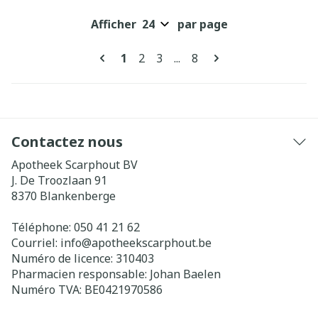
Afficher
par page
Pages
Vous lisez actuellement la page
Page
Page
Page
1
2
3
...
8
Contactez nous
Apotheek Scarphout BV
J. De Troozlaan 91
8370
Blankenberge
Téléphone:
050 41 21 62
Courriel:
info@
apotheekscarphout.be
Numéro de licence:
310403
Pharmacien responsable:
Johan Baelen
Numéro TVA:
BE0421970586