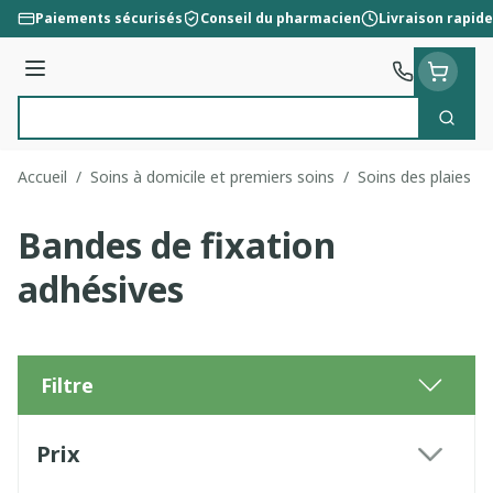
Aller au contenu
Paiements sécurisés
Conseil du pharmacien
Livraison rapide
Menu
Cherc
Rechercher
Accueil
/
Soins à domicile et premiers soins
/
Soins des plaies
/
Bandes de fixation
adhésives
Filtre
Passer à la liste des produits
Prix
filter