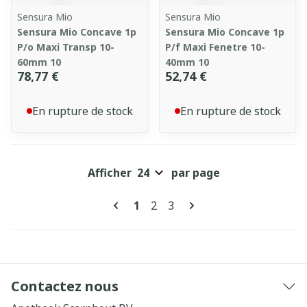
Sensura Mio
Sensura Mio
Sensura Mio Concave 1p
Sensura Mio Concave 1p
P/o Maxi Transp 10-
P/f Maxi Fenetre 10-
60mm 10
40mm 10
78,77 €
52,74 €
En rupture de stock
En rupture de stock
Afficher
par page
Pages
Vous lisez actuellement la pag
Page
Page
1
2
3
Contactez nous