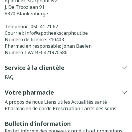
Apotheek Scarphout BV
J. De Troozlaan 91
8370
Blankenberge
Téléphone:
050 41 21 62
Courriel:
info@
apotheekscarphout.be
Numéro de licence:
310403
Pharmacien responsable:
Johan Baelen
Numéro TVA:
BE0421970586
Service à la clientèle
FAQ
Votre pharmacie
A propos de nous
Liens utiles
Actualités santé
Pharmacien de garde
Prescription
Tarifs des soins
Bulletin d’information
Restez informé des nouveaux produits et promotions