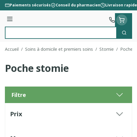
Aller au contenu
Paiements sécurisés
Conseil du pharmacien
Livraison rapide
Menu
Cherc
Rechercher
Accueil
/
Soins à domicile et premiers soins
/
Stomie
/
Poche s
Poche stomie
Filtre
Passer à la liste des produits
Prix
filter