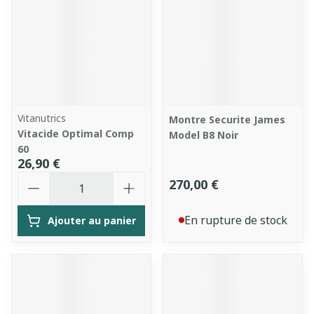
Vitanutrics
Montre Securite James
Vitacide Optimal Comp
Model B8 Noir
60
26,90 €
Quantité
270,00 €
En rupture de stock
Ajouter au panier