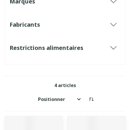
Marques
filter
Fabricants
filter
Restrictions alimentaires
filter
4
articles
Trier par: