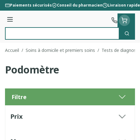
Aller au contenu
Paiements sécurisés
Conseil du pharmacien
Livraison rapide
Menu
Cherc
Rechercher
Accueil
/
Soins à domicile et premiers soins
/
Tests de diagnosti
Podomètre
Filtre
Passer à la liste des produits
Prix
filter