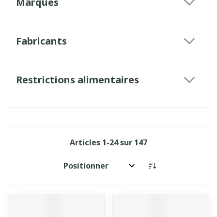
Marques
filter
Fabricants
filter
Restrictions alimentaires
filter
Articles
1
-
24
sur
147
Trier par: