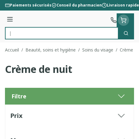
Aller au contenu
Paiements sécurisés
Conseil du pharmacien
Livraison rapide
Menu
Cherc
Rechercher
Accueil
/
Beauté, soins et hygiène
/
Soins du visage
/
Crème de
Crème de nuit
Filtre
Passer à la liste des produits
Prix
filter