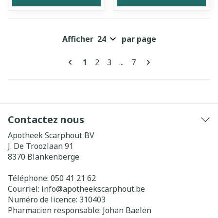
Afficher
par page
Pages
Vous lisez actuellement la page
Page
Page
Page
1
2
3
...
7
Contactez nous
Apotheek Scarphout BV
J. De Troozlaan 91
8370
Blankenberge
Téléphone:
050 41 21 62
Courriel:
info@
apotheekscarphout.be
Numéro de licence:
310403
Pharmacien responsable:
Johan Baelen