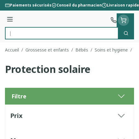
Aller au contenu
Paiements sécurisés
Conseil du pharmacien
Livraison rapide
Menu
Cherc
Rechercher
Accueil
/
Grossesse et enfants
/
Bébés
/
Soins et hygiene
/
Pr
Protection solaire
Filtre
Passer à la liste des produits
Prix
filter