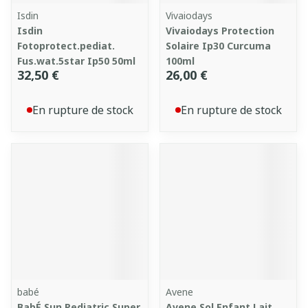
Isdin
Vivaiodays
Isdin
Vivaiodays Protection
Fotoprotect.pediat.
Solaire Ip30 Curcuma
Fus.wat.5star Ip50 50ml
100ml
32,50 €
26,00 €
En rupture de stock
En rupture de stock
babé
Avene
BabÉ Sun Pediatric Super
Avene Sol Enfant Lait