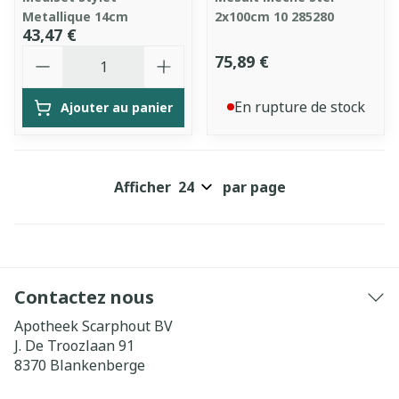
Metallique 14cm
2x100cm 10 285280
43,47 €
Quantité
75,89 €
En rupture de stock
Ajouter au panier
Afficher
par page
Contactez nous
Apotheek Scarphout BV
J. De Troozlaan 91
8370
Blankenberge