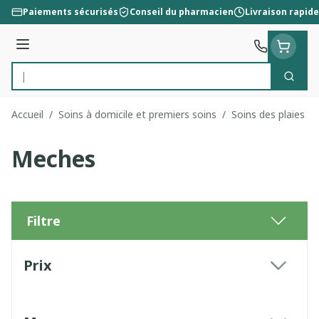
Aller au contenu
Paiements sécurisés
Conseil du pharmacien
Livraison rapide
Menu
Cherc
Rechercher
Accueil
/
Soins à domicile et premiers soins
/
Soins des plaies
/
Meches
Filtre
Passer à la liste des produits
Prix
filter