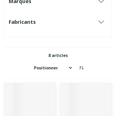
Marques
filter
Fabricants
filter
8
articles
Trier par: