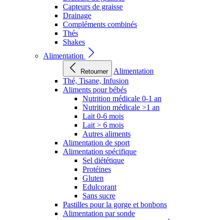
Capteurs de graisse
Drainage
Compléments combinés
Thés
Shakes
Alimentation
Alimentation
Retourner
Thé, Tisane, Infusion
Aliments pour bébés
Nutrition médicale 0-1 an
Nutrition médicale >1 an
Lait 0-6 mois
Lait > 6 mois
Autres aliments
Alimentation de sport
Alimentation spécifique
Sel diététique
Protéines
Gluten
Edulcorant
Sans sucre
Pastilles pour la gorge et bonbons
Alimentation par sonde