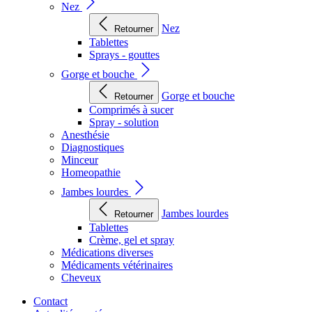
Nez
Nez
Retourner
Tablettes
Sprays - gouttes
Gorge et bouche
Gorge et bouche
Retourner
Comprimés à sucer
Spray - solution
Anesthésie
Diagnostiques
Minceur
Homeopathie
Jambes lourdes
Jambes lourdes
Retourner
Tablettes
Crème, gel et spray
Médications diverses
Médicaments vétérinaires
Cheveux
Contact