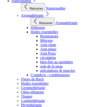
Naturopathie
Naturopathie
Retourner
Aromathérapie
Aromathérapie
Retourner
Diffuseur
Huiles essentielles
Respiratoire
Minceur
Anti-chute
Anti-pique
Anti-Poux
circulation
bien-être au quotidien
soin de la peau
articulations & muscles
Complexe - combinaisons
Fleurs de Bach
Huiles essentielles
Gemmothérapie
Oligo-éléments
Tisanes
Luminothérapie
Phytothérapie