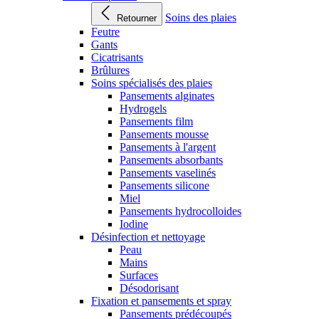
Soins des plaies
Retourner
Feutre
Gants
Cicatrisants
Brûlures
Soins spécialisés des plaies
Pansements alginates
Hydrogels
Pansements film
Pansements mousse
Pansements à l'argent
Pansements absorbants
Pansements vaselinés
Pansements silicone
Miel
Pansements hydrocolloides
Iodine
Désinfection et nettoyage
Peau
Mains
Surfaces
Désodorisant
Fixation et pansements et spray
Pansements prédécoupés