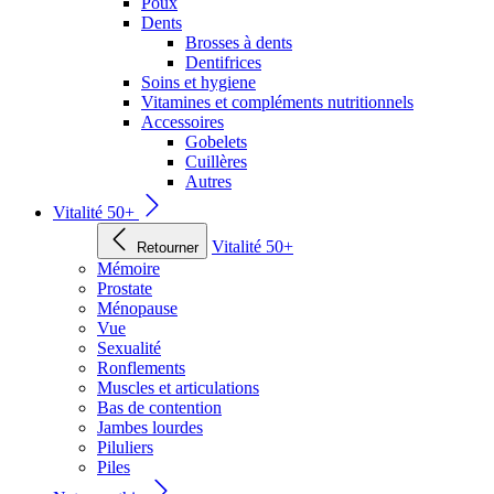
Poux
Dents
Brosses à dents
Dentifrices
Soins et hygiene
Vitamines et compléments nutritionnels
Accessoires
Gobelets
Cuillères
Autres
Vitalité 50+
Vitalité 50+
Retourner
Mémoire
Prostate
Ménopause
Vue
Sexualité
Ronflements
Muscles et articulations
Bas de contention
Jambes lourdes
Piluliers
Piles