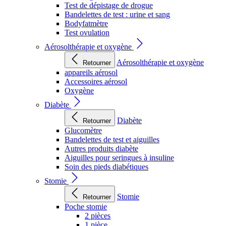
Test de dépistage de drogue
Bandelettes de test : urine et sang
Bodyfatmètre
Test ovulation
Aérosolthérapie et oxygène
Aérosolthérapie et oxygène
Retourner
appareils aérosol
Accessoires aérosol
Oxygène
Diabète
Diabète
Retourner
Glucomètre
Bandelettes de test et aiguilles
Autres produits diabète
Aiguilles pour seringues à insuline
Soin des pieds diabétiques
Stomie
Stomie
Retourner
Poche stomie
2 pièces
1 pièce