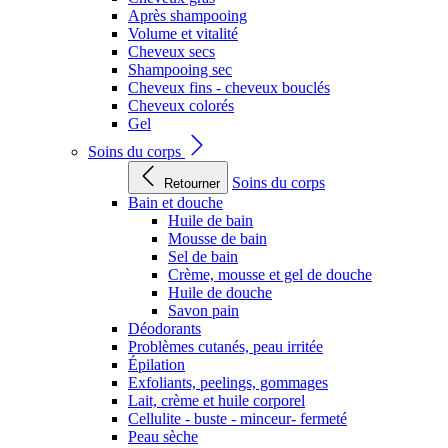
Après shampooing
Volume et vitalité
Cheveux secs
Shampooing sec
Cheveux fins - cheveux bouclés
Cheveux colorés
Gel
Soins du corps
Soins du corps
Retourner
Bain et douche
Huile de bain
Mousse de bain
Sel de bain
Crème, mousse et gel de douche
Huile de douche
Savon pain
Déodorants
Problèmes cutanés, peau irritée
Épilation
Exfoliants, peelings, gommages
Lait, crème et huile corporel
Cellulite - buste - minceur- fermeté
Peau sèche