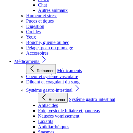
Chat
Autres animaux
Humeur et stress
Puces et tiques
Digestion
Oreilles
Yeux
Bouche, gueule ou bec
Pelage, peau ou plumage
Accessoires
Médicaments
Médicaments
Retourner
Coeur et système vasculaire
Diluant et coagulant du sang
Système gastro-intestinal
Système gastro-intestinal
Retourner
Antiacides
Foie, vésicule biliaire et pancréas
Nausées vomissement
Laxatifs
Antidiarrhéiques
Spasmes