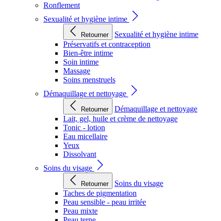
Ronflement
Sexualité et hygiène intime
Sexualité et hygiène intime
Retourner
Préservatifs et contraception
Bien-être intime
Soin intime
Massage
Soins menstruels
Démaquillage et nettoyage
Démaquillage et nettoyage
Retourner
Lait, gel, huile et crème de nettoyage
Tonic - lotion
Eau micellaire
Yeux
Dissolvant
Soins du visage
Soins du visage
Retourner
Taches de pigmentation
Peau sensible - peau irritée
Peau mixte
Peau terne