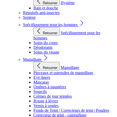
Hygiène
Retourner
Bain et douche
Répulsifs anti-insectes
Senteur
Spécifiquement pour les hommes
Spécifiquement pour les
Retourner
hommes
Soins du corps
Déodorants
Soins du visage
Maquillage
Maquillage
Retourner
Pinceaux et ustensiles de maquillage
Eye-liners
Mascaras
Ombres à paupières
Sourcils
Crèmes de jour teintées
Rouge à lèvres
Vernis à ongles
Fonds de Teint | Correcteurs de teint | Poudres
Correcteur de teint - camouflage