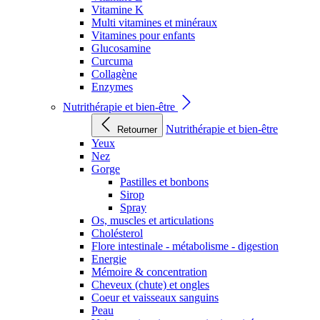
Vitamine K
Multi vitamines et minéraux
Vitamines pour enfants
Glucosamine
Curcuma
Collagène
Enzymes
Nutrithérapie et bien-être
Nutrithérapie et bien-être
Retourner
Yeux
Nez
Gorge
Pastilles et bonbons
Sirop
Spray
Os, muscles et articulations
Cholésterol
Flore intestinale - métabolisme - digestion
Energie
Mémoire & concentration
Cheveux (chute) et ongles
Coeur et vaisseaux sanguins
Peau