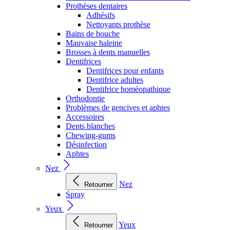
Prothèses dentaires
Adhésifs
Nettoyants prothèse
Bains de bouche
Mauvaise haleine
Brosses à dents manuelles
Dentifrices
Dentifrices pour enfants
Dentifrice adultes
Dentifrice homéopathique
Orthodontie
Problèmes de gencives et aphtes
Accessoires
Dents blanches
Chewing-gums
Désinfection
Aphtes
Nez
Nez
Retourner
Spray
Yeux
Yeux
Retourner