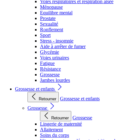
Voies respiratoires et respiration aisée
Ménopause
Equilibre mental
Prostate
Sexualité
Ronflement
Sport
Stress - insomnie
Aide à arrêter de fumer
Glycémie
Voies urinaires
Fatigue
Résistance
Grossesse
Jambes lourdes
Grossesse et enfants
Grossesse et enfants
Retourner
Grossesse
Grossesse
Retourner
Lingerie de maternité
Allaitement
Soins du corps