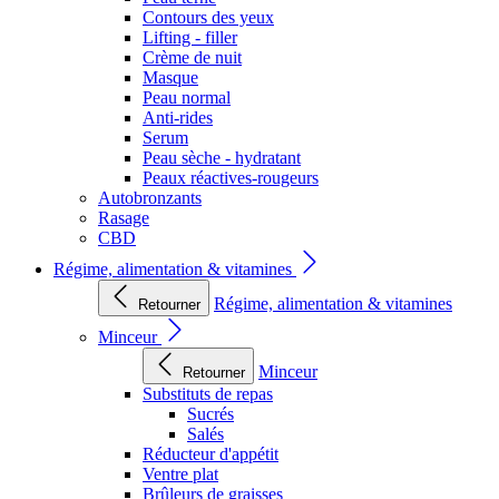
Contours des yeux
Lifting - filler
Crème de nuit
Masque
Peau normal
Anti-rides
Serum
Peau sèche - hydratant
Peaux réactives-rougeurs
Autobronzants
Rasage
CBD
Régime, alimentation & vitamines
Régime, alimentation & vitamines
Retourner
Minceur
Minceur
Retourner
Substituts de repas
Sucrés
Salés
Réducteur d'appétit
Ventre plat
Brûleurs de graisses