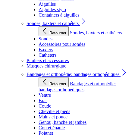
Aiguilles
Aiguilles stylo
Containers à aiguilles
Sondes, baxters et cathéters
Sondes, baxters et cathéters
Retourner
Sondes
Accessoires pour sondes
Baxters
Catheters
Piluliers et accessoires
Masques chirurgique
Bandages et orthopédie: bandages orthopédiques
Bandages et orthopédie:
Retourner
bandages orthopédiques
Ventre
Bras
Coude
Cheville et pieds
Mains et pouce
Genou, hanche et jambes
Cou et épaule
Poignet