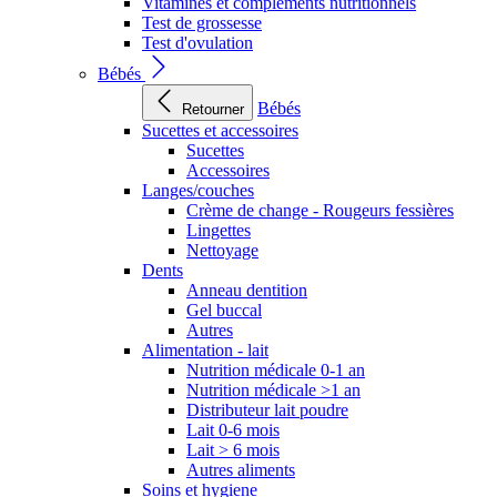
Vitamines et compléments nutritionnels
Test de grossesse
Test d'ovulation
Bébés
Bébés
Retourner
Sucettes et accessoires
Sucettes
Accessoires
Langes/couches
Crème de change - Rougeurs fessières
Lingettes
Nettoyage
Dents
Anneau dentition
Gel buccal
Autres
Alimentation - lait
Nutrition médicale 0-1 an
Nutrition médicale >1 an
Distributeur lait poudre
Lait 0-6 mois
Lait > 6 mois
Autres aliments
Soins et hygiene