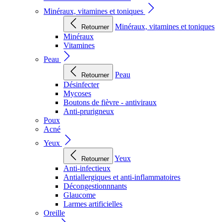
Minéraux, vitamines et toniques
Minéraux, vitamines et toniques
Retourner
Minéraux
Vitamines
Peau
Peau
Retourner
Désinfecter
Mycoses
Boutons de fièvre - antiviraux
Anti-prurigneux
Poux
Acné
Yeux
Yeux
Retourner
Anti-infectieux
Antiallergiques et anti-inflammatoires
Décongestionnnants
Glaucome
Larmes artificielles
Oreille