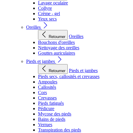
Lavage oculaire
Collyre
Crème - gel
Yeux secs
Oreilles
Oreilles
Retourner
Bouchons d'oreilles
Nettoyage des oreilles
Gouttes auriculaires
Pieds et jambes
Pieds et jambes
Retourner
Pieds secs, callosités et crevasses
Ampoules
Callosités
Cors
Crevasses
Pieds fatigués
Pédicure
Mycose des pieds
Bains de pieds
Verrues
Transpiration des pieds