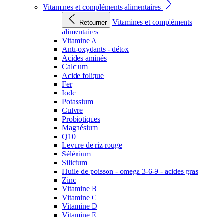
Vitamines et compléments alimentaires
Vitamines et compléments
Retourner
alimentaires
Vitamine A
Anti-oxydants - détox
Acides aminés
Calcium
Acide folique
Fer
Iode
Potassium
Cuivre
Probiotiques
Magnésium
Q10
Levure de riz rouge
Sélénium
Silicium
Huile de poisson - omega 3-6-9 - acides gras
Zinc
Vitamine B
Vitamine C
Vitamine D
Vitamine E