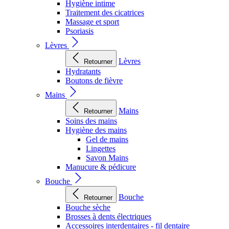
Hygiène intime
Traitement des cicatrices
Massage et sport
Psoriasis
Lèvres
Lèvres
Retourner
Hydratants
Boutons de fièvre
Mains
Mains
Retourner
Soins des mains
Hygiène des mains
Gel de mains
Lingettes
Savon Mains
Manucure & pédicure
Bouche
Bouche
Retourner
Bouche sèche
Brosses à dents électriques
Accessoires interdentaires - fil dentaire