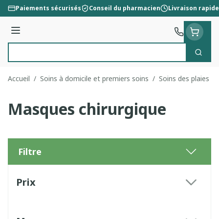
Aller au contenu
Paiements sécurisés
Conseil du pharmacien
Livraison rapide
Menu
Cherc
Rechercher
Accueil
/
Soins à domicile et premiers soins
/
Soins des plaies
/
Masques chirurgique
Filtre
Passer à la liste des produits
Prix
filter