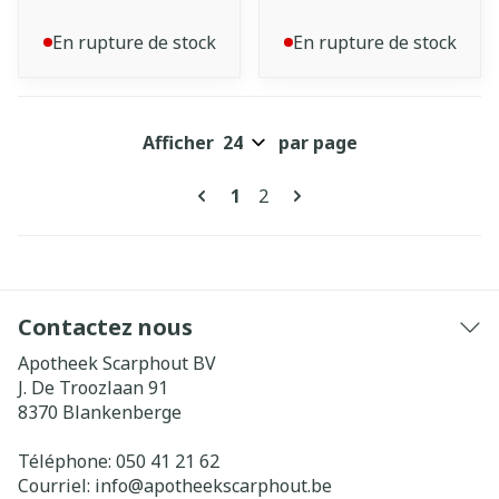
En rupture de stock
En rupture de stock
Afficher
par page
Pages
Vous lisez actuellement la pa
Page
1
2
Contactez nous
Apotheek Scarphout BV
J. De Troozlaan 91
8370
Blankenberge
Téléphone:
050 41 21 62
Courriel:
info@
apotheekscarphout.be