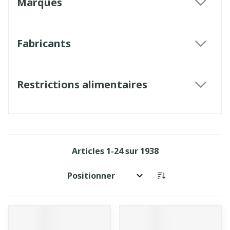
Marques
filter
Fabricants
filter
Restrictions alimentaires
filter
Articles
1
-
24
sur
1938
Trier par: