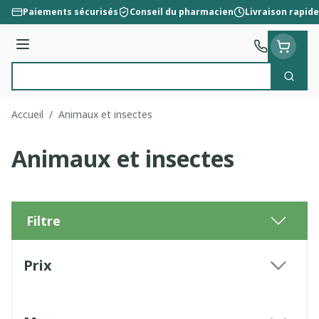
Aller au contenu
Paiements sécurisés
Conseil du pharmacien
Livraison rapide
Menu
Cherc
Rechercher
Accueil
/
Animaux et insectes
Animaux et insectes
Filtre
Passer à la liste des produits
Prix
filter