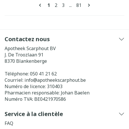
Pages
Vous lisez actuellement la page
Page
Page
Page
1
2
3
...
81
Contactez nous
Apotheek Scarphout BV
J. De Troozlaan 91
8370
Blankenberge
Téléphone:
050 41 21 62
Courriel:
info@
apotheekscarphout.be
Numéro de licence:
310403
Pharmacien responsable:
Johan Baelen
Numéro TVA:
BE0421970586
Service à la clientèle
FAQ