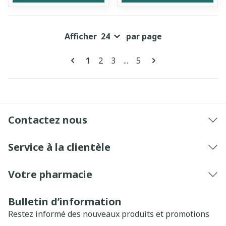
Afficher
par page
Pages
Vous lisez actuellement la page
Page
Page
Page
1
2
3
...
5
Contactez nous
Service à la clientèle
Votre pharmacie
Bulletin d’information
Restez informé des nouveaux produits et promotions