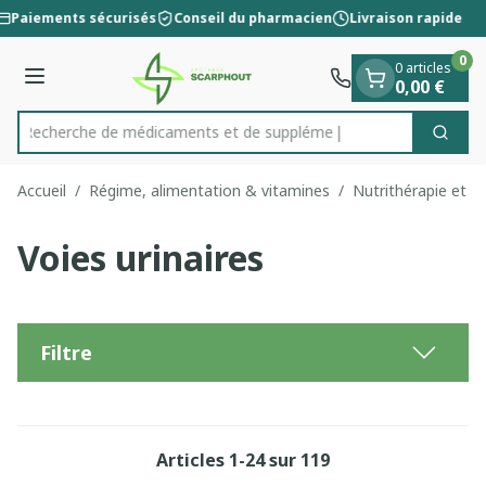
Diapositive 1 de 1
Aller au contenu
Paiements sécurisés
Conseil du pharmacien
Livraison rapide
0
0 articles
Menu
0,00 €
Recherche de médicamen
Cherc
Rechercher
Accueil
/
Régime, alimentation & vitamines
/
Nutrithérapie et bi
Voies urinaires
Filtre
Articles
1
-
24
sur
119