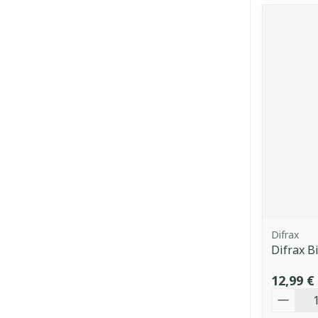
Difrax
Difrax B
12,99 €
Quantit