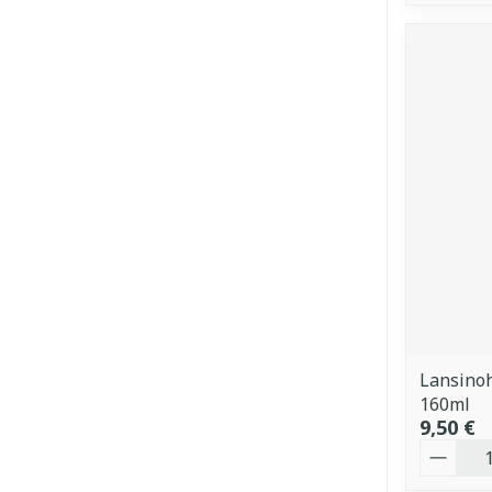
Lansino
160ml
9,50 €
Quantit