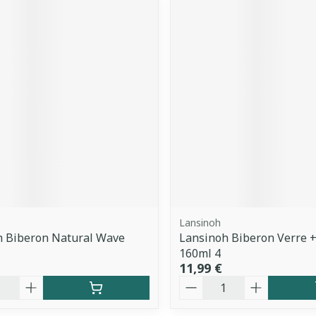
Lansinoh
h Biberon Natural Wave
Lansinoh Biberon Verre +
160ml 4
11,99 €
é
Quantité