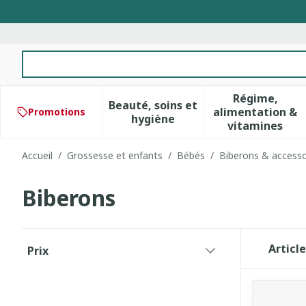
Aller au contenu
Rechercher
Régime,
Beauté, soins et
alimentation &
Promotions
Afficher le sous-menu pour 
Afficher 
hygiène
vitamines
Accueil
/
Grossesse et enfants
/
Bébés
/
Biberons & accesso
Biberons
Passer à la liste des produits
Articl
Prix
filter