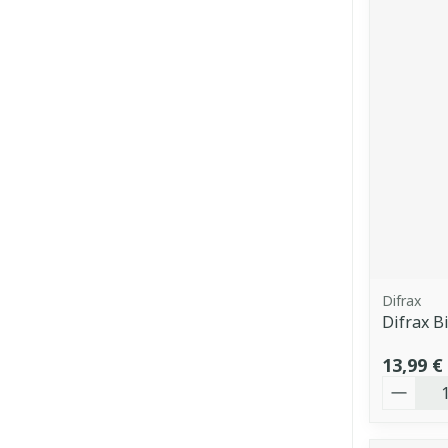
Difrax
Difrax B
13,99 €
Quantit