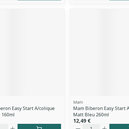
Mam
ron Easy Start A/colique
Mam Biberon Easy Start A
i 160ml
Matt Bleu 260ml
12,49 €
é
Quantité