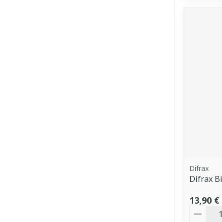
Difrax
Difrax B
13,90 €
Quantit