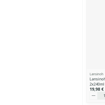
Lansinoh
Lansino
2x240ml
19,98 €
Quantit