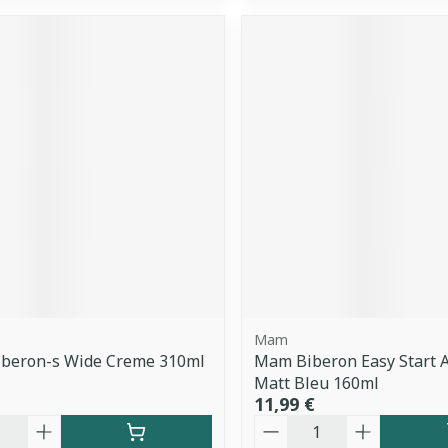
Mam
iberon-s Wide Creme 310ml
Mam Biberon Easy Start A
Matt Bleu 160ml
11,99 €
é
Quantité