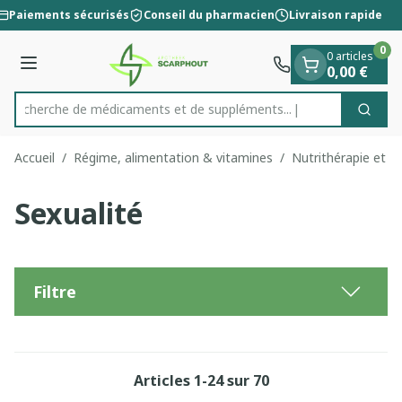
Diapositive 1 de 1
Aller au contenu
Paiements sécurisés
Conseil du pharmacien
Livraison rapide
0
0 articles
Menu
0,00 €
Recherche de médicaments
Cherc
Rechercher
Accueil
/
Régime, alimentation & vitamines
/
Nutrithérapie et bi
Sexualité
Filtre
Articles
1
-
24
sur
70