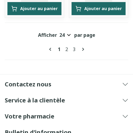
Ajouter au panier
Ajouter au panier
Afficher
par page
Pages
Vous lisez actuellement la pag
Page
Page
1
2
3
Contactez nous
Service à la clientèle
Votre pharmacie
Bulletin d’information