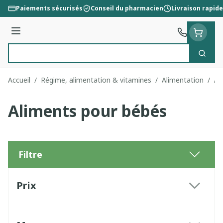
Aller au contenu
Paiements sécurisés
Conseil du pharmacien
Livraison rapide
Menu
Cherc
Rechercher
Accueil
/
Régime, alimentation & vitamines
/
Alimentation
/
Al
Aliments pour bébés
Filtre
Passer à la liste des produits
Prix
filter