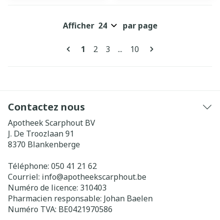
Afficher
par page
Pages
Vous lisez actuellement la page
Page
Page
Page
1
2
3
...
10
Contactez nous
Apotheek Scarphout BV
J. De Troozlaan 91
8370
Blankenberge
Téléphone:
050 41 21 62
Courriel:
info@
apotheekscarphout.be
Numéro de licence:
310403
Pharmacien responsable:
Johan Baelen
Numéro TVA:
BE0421970586