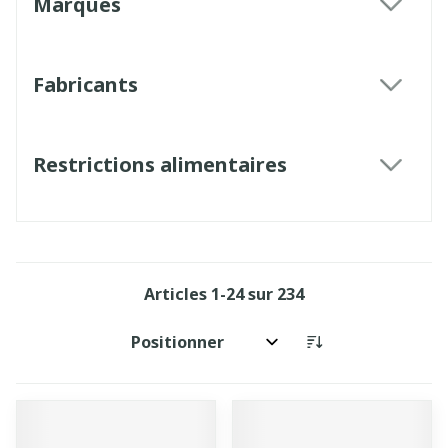
Marques
filter
Fabricants
filter
Restrictions alimentaires
filter
Articles
1
-
24
sur
234
Trier par: