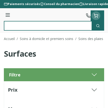
Aller au contenu
Paiements sécurisés
Conseil du pharmacien
Livraison rapide
Menu
Cherc
Rechercher
Accueil
/
Soins à domicile et premiers soins
/
Soins des plaies
/
Surfaces
Filtre
Passer à la liste des produits
Prix
filter