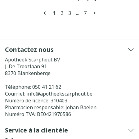
Pages
Vous lisez actuellement la page
Page
Page
Page
1
2
3
...
7
Contactez nous
Apotheek Scarphout BV
J. De Troozlaan 91
8370
Blankenberge
Téléphone:
050 41 21 62
Courriel:
info@
apotheekscarphout.be
Numéro de licence:
310403
Pharmacien responsable:
Johan Baelen
Numéro TVA:
BE0421970586
Service à la clientèle