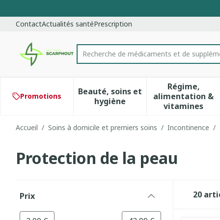
Aller au contenu
Diapositive 1 de 1
Contact
Actualités santé
Prescription
Recherche de médicaments et de s
Rechercher
Régime,
Beauté, soins et
alimentation &
Promotions
Afficher le sous-menu pour 
Afficher 
hygiène
vitamines
Accueil
/
Soins à domicile et premiers soins
/
Incontinence
/
Protection de la peau
Passer à la liste des produits
20
arti
Prix
filter