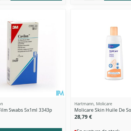
on
Hartmann, Molicare
Film Swabs 5x1ml 3343p
Molicare Skin Huile De S
28,79 €