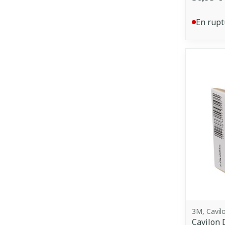
En rupt
3M, Cavil
Cavilon 