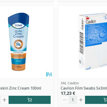
3M, Cavilon
skin Zinc Cream 100ml
Cavilon Film Swabs 5x3m
17,23 €
é
Quantité