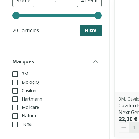
-
Valeur minimale
Valeur maximale
3,00 €
42,99 €
Utilisez les touches fléchées gauche et droite pour aj
20 articles
Filtre
Marques
filter
3M
BiologiQ
Cavilon
3M, Cavil
Hartmann
Cavilon 
Molicare
Next Ge
Natura
22,30 €
Tena
Quantit