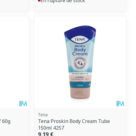
En rupture de stock
Tena
f 60g
Tena Proskin Body Cream Tube
150ml 4257
9,19 €