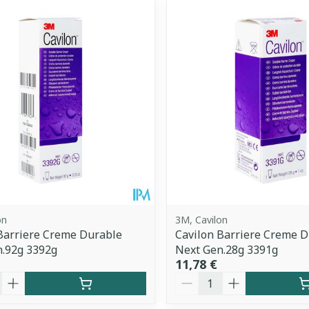
uster les valeurs minimales et maximales du prix.
on
3M, Cavilon
Barriere Creme Durable
Cavilon Barriere Creme 
n.92g 3392g
Next Gen.28g 3391g
11,78 €
é
Quantité