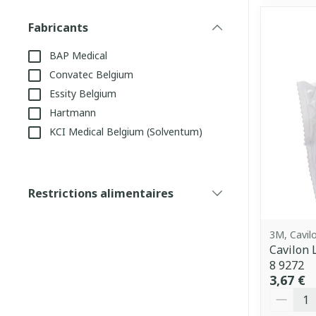
Fabricants
filter
BAP Medical
Convatec Belgium
Essity Belgium
Hartmann
KCI Medical Belgium (Solventum)
Restrictions alimentaires
filter
3M, Cavil
Cavilon 
8 9272
3,67 €
Quantit