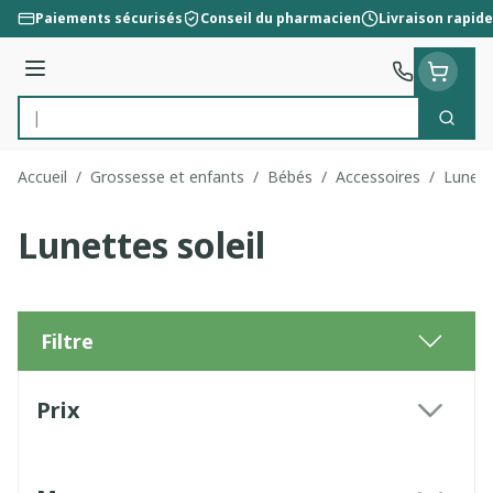
Aller au contenu
Paiements sécurisés
Conseil du pharmacien
Livraison rapide
Menu
Cherc
Rechercher
Accueil
/
Grossesse et enfants
/
Bébés
/
Accessoires
/
Lunette
Lunettes soleil
Filtre
Passer à la liste des produits
Prix
filter