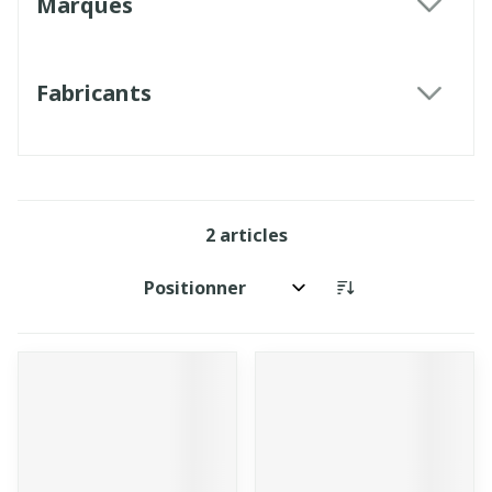
Marques
filter
Fabricants
filter
2
articles
Trier par: