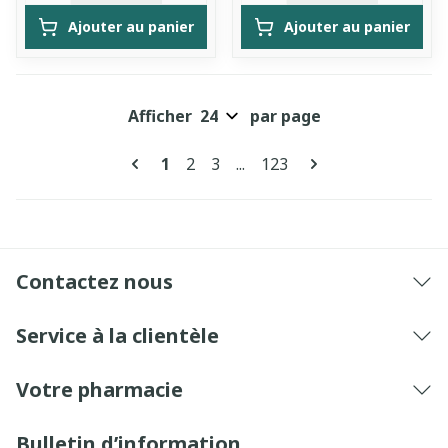
Ajouter au panier
Ajouter au panier
Afficher
par page
Pages
Vous lisez actuellement la page
Page
Page
Page
1
2
3
...
123
Contactez nous
Service à la clientèle
Votre pharmacie
Bulletin d’information