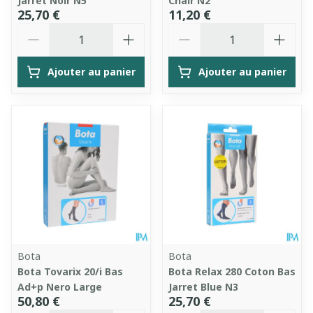
Jarret Noir N5
Chair N2
25,70 €
11,20 €
Quantité
Quantité
Ajouter au panier
Ajouter au panier
Bota
Bota
Bota Tovarix 20/i Bas
Bota Relax 280 Coton Bas
Ad+p Nero Large
Jarret Blue N3
50,80 €
25,70 €