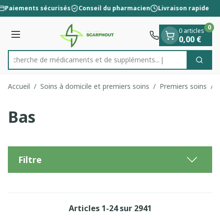
Diapositive 1 de 1
Aller au contenu
Paiements sécurisés
Conseil du pharmacien
Livraison rapide
0
0 articles
Menu
0,00 €
Recherche de médicaments et de s
Cherc
Rechercher
Accueil
/
Soins à domicile et premiers soins
/
Premiers soins
/
Bas
Filtre
Articles
1
-
24
sur
2941