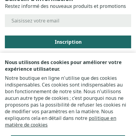
Restez informé des nouveaux produits et promotions
Adresse mail
Inscription
En cliquant sur s'abonner, vous vous abonnez à notre
newsletter et acceptez notre
politique de confidentialité
.
Nous utilisons des cookies pour améliorer votre
expérience utilisateur.
Notre boutique en ligne n'utilise que des cookies
indispensables. Ces cookies sont indispensables au
bon fonctionnement de notre site. Nous n'utilisons
aucun autre type de cookies ; c'est pourquoi nous ne
proposons pas la possibilité de refuser les cookies ni
de modifier vos paramètres en la matière. Nous
expliquons cela en détail dans notre
politique en
Liens légaux
matière de cookies