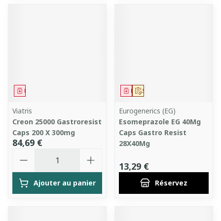
Médicament
Médicament
Sur prescription
Viatris
Eurogenerics (EG)
Creon 25000 Gastroresist
Esomeprazole EG 40Mg
Caps 200 X 300mg
Caps Gastro Resist
84,69 €
28X40Mg
Quantité
13,29 €
Ajouter au panier
Réservez