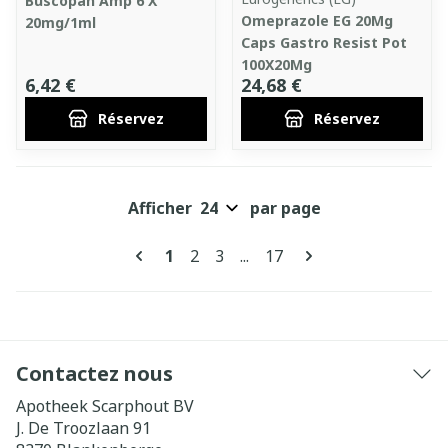
Buscopan Amp 6 X
Omeprazole EG 20Mg
20mg/1ml
Caps Gastro Resist Pot
100X20Mg
6,42 €
24,68 €
Réservez
Réservez
Afficher
par page
Pages
Vous lisez actuellement la page
Page
Page
Page
1
2
3
...
17
Contactez nous
Apotheek Scarphout BV
J. De Troozlaan 91