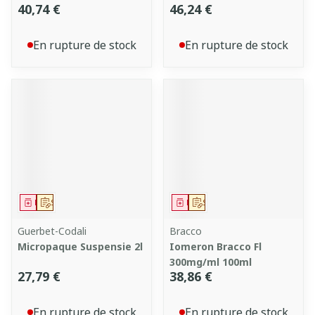
40,74 €
46,24 €
En rupture de stock
En rupture de stock
Médicament
Sur prescription
Médicament
Sur prescription
Guerbet-Codali
Bracco
Micropaque Suspensie 2l
Iomeron Bracco Fl
300mg/ml 100ml
27,79 €
38,86 €
En rupture de stock
En rupture de stock