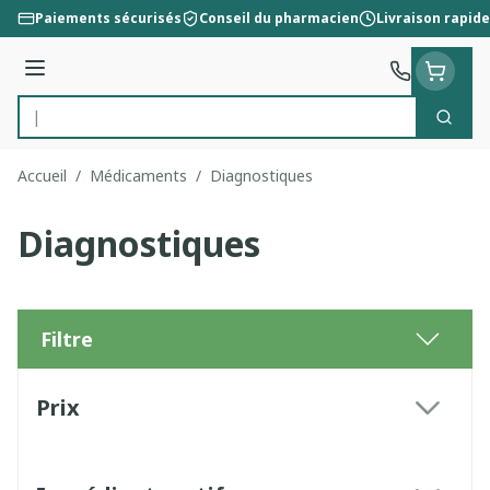
Aller au contenu
Paiements sécurisés
Conseil du pharmacien
Livraison rapide
Menu
Cherc
Rechercher
Accueil
/
Médicaments
/
Diagnostiques
Diagnostiques
Filtre
Passer à la liste des produits
Prix
filter