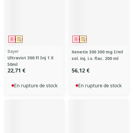
Médicament
Sur prescription
Médicament
Sur prescription
Bayer
Xenetix 300 300 mg I/ml
Ultravist 300 Fl Inj 1 X
sol. inj. i.v. flac. 200 ml
50ml
22,71 €
56,12 €
En rupture de stock
En rupture de stock