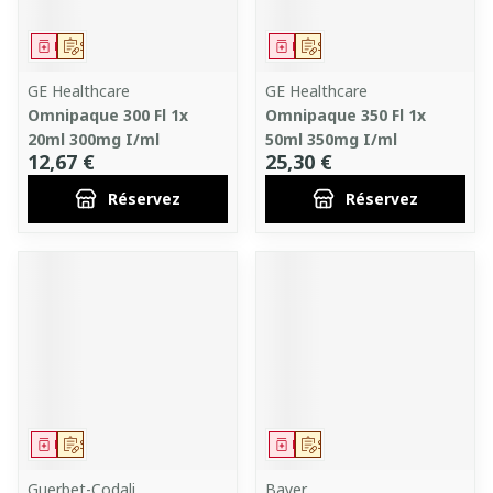
Médicament
Sur prescription
Médicament
Sur prescription
GE Healthcare
GE Healthcare
Omnipaque 300 Fl 1x
Omnipaque 350 Fl 1x
20ml 300mg I/ml
50ml 350mg I/ml
12,67 €
25,30 €
Réservez
Réservez
Médicament
Sur prescription
Médicament
Sur prescription
Guerbet-Codali
Bayer