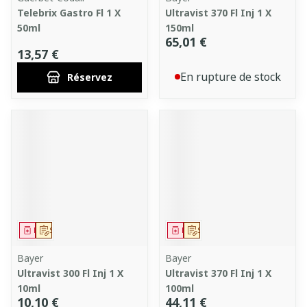
Telebrix Gastro Fl 1 X
Ultravist 370 Fl Inj 1 X
50ml
150ml
65,01 €
13,57 €
En rupture de stock
Réservez
Médicament
Sur prescription
Médicament
Sur prescription
Bayer
Bayer
Ultravist 300 Fl Inj 1 X
Ultravist 370 Fl Inj 1 X
10ml
100ml
10,10 €
44,11 €