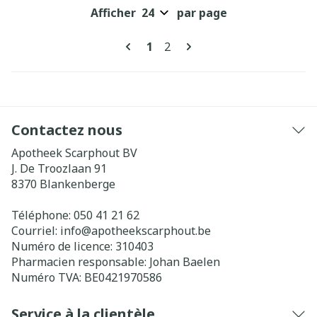
Afficher
par page
Pages
Vous lisez actuellement la pa
Page
1
2
Contactez nous
Apotheek Scarphout BV
J. De Troozlaan 91
8370
Blankenberge
Téléphone:
050 41 21 62
Courriel:
info@
apotheekscarphout.be
Numéro de licence:
310403
Pharmacien responsable:
Johan Baelen
Numéro TVA:
BE0421970586
Service à la clientèle