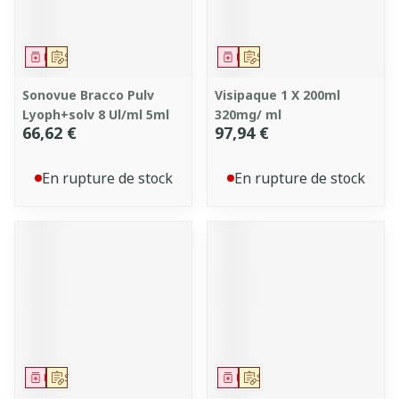
Médicament
Sur prescription
Médicament
Sur prescription
Sonovue Bracco Pulv
Visipaque 1 X 200ml
Lyoph+solv 8 Ul/ml 5ml
320mg/ ml
66,62 €
97,94 €
En rupture de stock
En rupture de stock
Médicament
Sur prescription
Médicament
Sur prescription