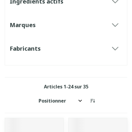
Ingrédients actifs
filter
Marques
filter
Fabricants
filter
Articles
1
-
24
sur
35
Trier par: