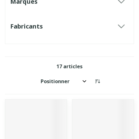
Marques
filter
Fabricants
filter
17
articles
Trier par: