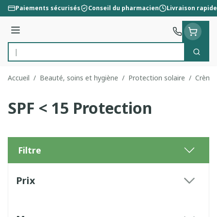
Aller au contenu
Paiements sécurisés
Conseil du pharmacien
Livraison rapide
Menu
Cherc
Rechercher
Accueil
/
Beauté, soins et hygiène
/
Protection solaire
/
Crèmes
SPF < 15 Protection
Filtre
Passer à la liste des produits
Prix
filter