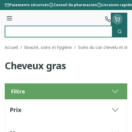
Aller au contenu
Paiements sécurisés
Conseil du pharmacien
Livraison rapide
Menu
Cherc
Rechercher
Accueil
/
Beauté, soins et hygiène
/
Soins du cuir chevelu et de
Cheveux gras
Filtre
Passer à la liste des produits
Prix
filter