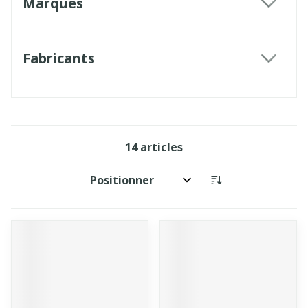
Marques
filter
Fabricants
filter
14
articles
Trier par: