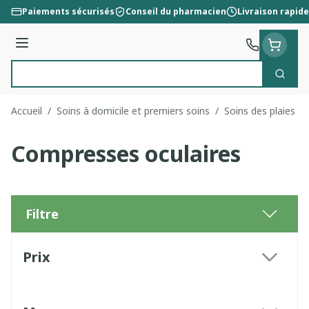
Aller au contenu
Paiements sécurisés
Conseil du pharmacien
Livraison rapide
Menu
Cherc
Rechercher
Accueil
/
Soins à domicile et premiers soins
/
Soins des plaies
/
Compresses oculaires
Filtre
Passer à la liste des produits
Prix
filter