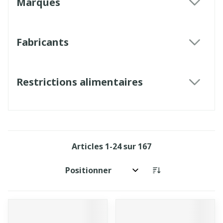
Marques
filter
Fabricants
filter
Restrictions alimentaires
filter
Articles
1
-
24
sur
167
Trier par: