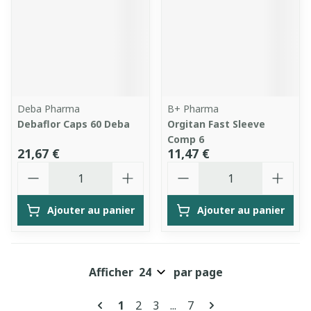
Deba Pharma
B+ Pharma
Debaflor Caps 60 Deba
Orgitan Fast Sleeve
Comp 6
21,67 €
11,47 €
Quantité
Quantité
Ajouter au panier
Ajouter au panier
Afficher
par page
Pages
Vous lisez actuellement la page
Page
Page
Page
1
2
3
...
7