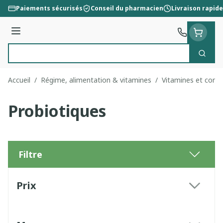
Aller au contenu
Paiements sécurisés
Conseil du pharmacien
Livraison rapide
Menu
Cherc
Rechercher
Accueil
/
Régime, alimentation & vitamines
/
Vitamines et comp
Probiotiques
Filtre
Passer à la liste des produits
Prix
filter