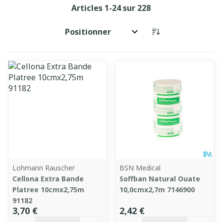
Articles
1
-
24
sur
228
Trier par:
Lohmann Rauscher
BSN Medical
Cellona Extra Bande
Soffban Natural Ouate
Platree 10cmx2,75m
10,0cmx2,7m 7146900
91182
3,70 €
2,42 €
Quantité
Quantité