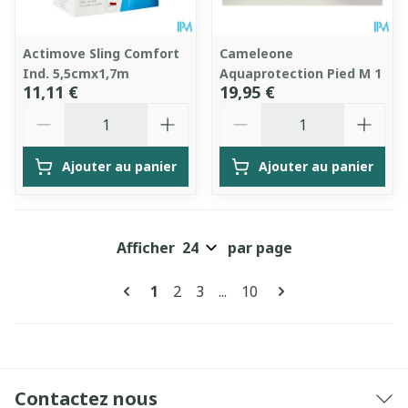
Actimove Sling Comfort
Cameleone
Ind. 5,5cmx1,7m
Aquaprotection Pied M 1
11,11 €
19,95 €
Quantité
Quantité
Ajouter au panier
Ajouter au panier
Afficher
par page
Pages
Vous lisez actuellement la page
Page
Page
Page
1
2
3
...
10
Contactez nous