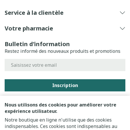
Service à la clientèle
Votre pharmacie
Bulletin d’information
Restez informé des nouveaux produits et promotions
Adresse mail
Inscription
En cliquant sur s'abonner, vous vous abonnez à notre
newsletter et acceptez notre
politique de confidentialité
.
Nous utilisons des cookies pour améliorer votre
expérience utilisateur.
Notre boutique en ligne n'utilise que des cookies
indispensables. Ces cookies sont indispensables au