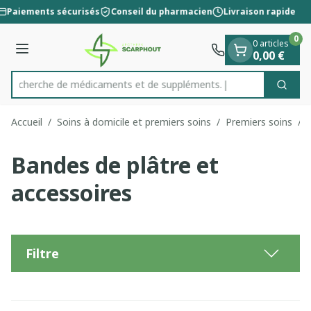
Diapositive 1 de 1
Aller au contenu
Paiements sécurisés
Conseil du pharmacien
Livraison rapide
0
0 articles
Menu
0,00 €
Recherche de médicament
Cherc
Rechercher
Accueil
/
Soins à domicile et premiers soins
/
Premiers soins
/
Bandes de plâtre et
accessoires
Filtre