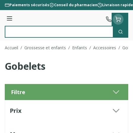
Aller au contenu
Paiements sécurisés
Conseil du pharmacien
Livraison rapide
Menu
Cherc
Rechercher
Accueil
/
Grossesse et enfants
/
Enfants
/
Accessoires
/
Gobe
Gobelets
Filtre
Passer à la liste des produits
Prix
filter