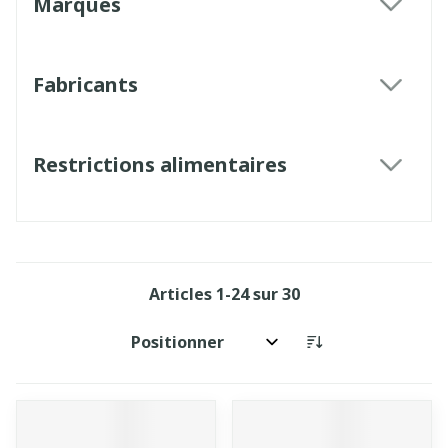
Marques
filter
Fabricants
filter
Restrictions alimentaires
filter
Articles
1
-
24
sur
30
Trier par: