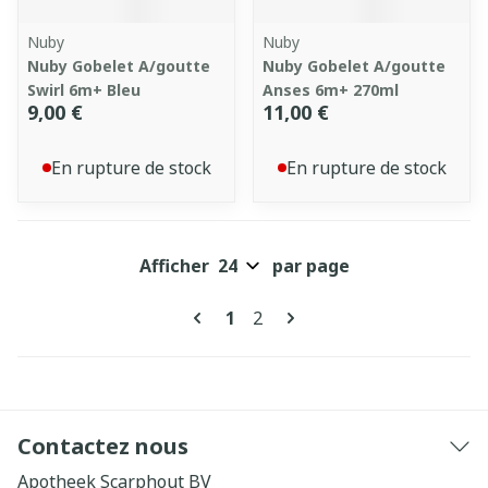
Nuby
Nuby
Nuby Gobelet A/goutte
Nuby Gobelet A/goutte
Swirl 6m+ Bleu
Anses 6m+ 270ml
9,00 €
11,00 €
En rupture de stock
En rupture de stock
Afficher
par page
Pages
Vous lisez actuellement la pa
Page
1
2
Contactez nous
Apotheek Scarphout BV