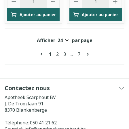
Ajouter au panier
Ajouter au panier
Afficher
par page
Pages
Vous lisez actuellement la page
Page
Page
Page
1
2
3
...
7
Contactez nous
Apotheek Scarphout BV
J. De Troozlaan 91
8370
Blankenberge
Téléphone:
050 41 21 62