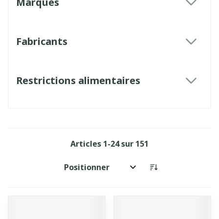
Marques
filter
Fabricants
filter
Restrictions alimentaires
filter
Articles
1
-
24
sur
151
Trier par: