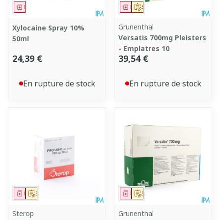
Médicament
Médicament
Sur prescription
Grunenthal
Xylocaine Spray 10%
Versatis 700mg Pleisters
50ml
- Emplatres 10
24,39 €
39,54 €
En rupture de stock
En rupture de stock
Médicament
Sur prescription
Médicament
Sur prescription
Sterop
Grunenthal