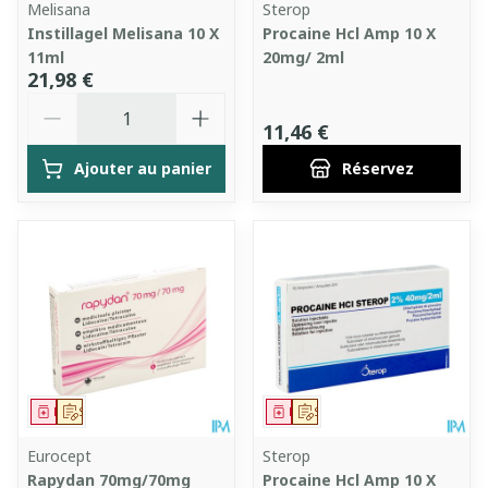
Melisana
Sterop
Instillagel Melisana 10 X
Procaine Hcl Amp 10 X
11ml
20mg/ 2ml
21,98 €
Quantité
11,46 €
Ajouter au panier
Réservez
Médicament
Sur prescription
Médicament
Sur prescription
Eurocept
Sterop
Rapydan 70mg/70mg
Procaine Hcl Amp 10 X