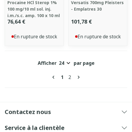
Procaine HCl Sterop 1%
Versatis 700mg Pleisters
100 mg/10 ml sol. inj.
- Emplatres 30
i.m./s.c. amp. 100 x 10 ml
76,64 €
101,78 €
En rupture de stock
En rupture de stock
Afficher
par page
Pages
Vous lisez actuellement la pa
Page
1
2
Contactez nous
Service à la clientèle