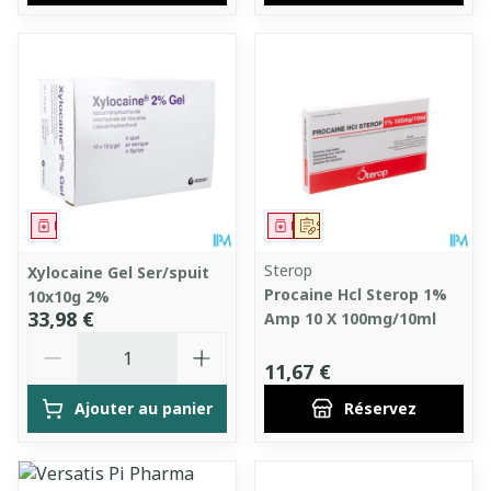
Médicament
Médicament
Sur prescription
Sterop
Xylocaine Gel Ser/spuit
Procaine Hcl Sterop 1%
10x10g 2%
33,98 €
Amp 10 X 100mg/10ml
Quantité
11,67 €
Ajouter au panier
Réservez