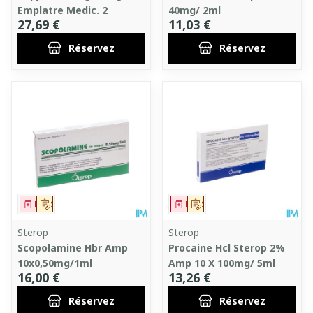
Emplatre Medic. 2
40mg/ 2ml
27,69 €
11,03 €
Réservez
Réservez
Médicament
Sur prescription
Médicament
Sur prescription
Sterop
Sterop
Scopolamine Hbr Amp
Procaine Hcl Sterop 2%
10x0,50mg/1ml
Amp 10 X 100mg/ 5ml
16,00 €
13,26 €
Réservez
Réservez