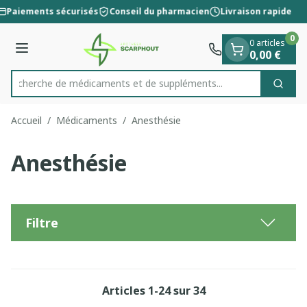
Diapositive 1 de 1
Aller au contenu
Paiements sécurisés
Conseil du pharmacien
Livraison rapide
0
0 articles
Menu
0,00 €
Recherche de médicaments et de
Cherc
Rechercher
Accueil
/
Médicaments
/
Anesthésie
Anesthésie
Filtre
Articles
1
-
24
sur
34