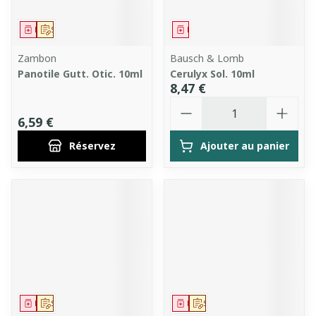
Médicament
Sur prescription
Médicament
Zambon
Bausch & Lomb
Panotile Gutt. Otic. 10ml
Cerulyx Sol. 10ml
8,47 €
Quantité
6,59 €
Réservez
Ajouter au panier
Médicament
Sur prescription
Médicament
Sur prescription