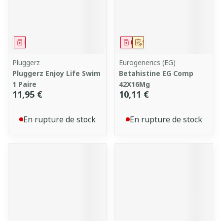
Médicament
Médicament
Sur prescription
Pluggerz
Eurogenerics (EG)
Pluggerz Enjoy Life Swim
Betahistine EG Comp
1 Paire
42X16Mg
11,95 €
10,11 €
En rupture de stock
En rupture de stock