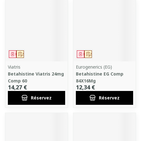
Médicament
Sur prescription
Médicament
Sur prescription
Viatris
Eurogenerics (EG)
Betahistine Viatris 24mg
Betahistine EG Comp
Comp 60
84X16Mg
14,27 €
12,34 €
Réservez
Réservez