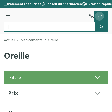
Aller au contenu
Paiements sécurisés
Conseil du pharmacien
Livraison rapide
Menu
Cherc
Rechercher
Accueil
/
Médicaments
/
Oreille
Oreille
Filtre
Passer à la liste des produits
Prix
filter