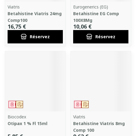
Viatris
Eurogenerics (EG)
Betahistine Viatris 24mg
Betahistine EG Comp
Comp100
100X8Mg
16,75 €
10,06 €
Réservez
Réservez
Médicament
Sur prescription
Médicament
Sur prescription
Biocodex
Viatris
Otipax 1 % Fl 15ml
Betahistine Viatris 8mg
Comp 100