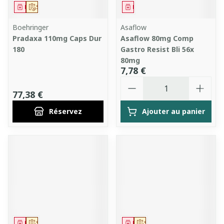
Médicament
Sur prescription
Médicament
Boehringer
Asaflow
Pradaxa 110mg Caps Dur
Asaflow 80mg Comp
180
Gastro Resist Bli 56x
80mg
7,78 €
Quantité
77,38 €
Réservez
Ajouter au panier
Médicament
Sur prescription
Médicament
Sur prescription