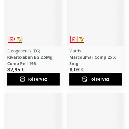
Médicament
Sur prescription
Médicament
Sur prescription
Eurogenerics (EG)
Viatris
Rivaroxaban EG 2,5Mg
Marcoumar Comp 25 X
Comp Pell 196
3mg
82,95 €
8,03 €
Réservez
Réservez