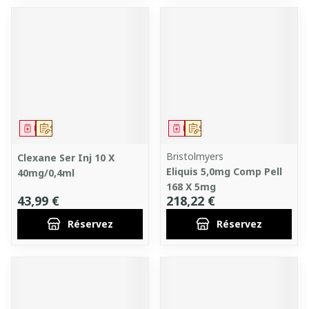
Médicament
Sur prescription
Médicament
Sur prescription
Bristolmyers
Clexane Ser Inj 10 X
Eliquis 5,0mg Comp Pell
40mg/0,4ml
168 X 5mg
43,99 €
218,22 €
Réservez
Réservez