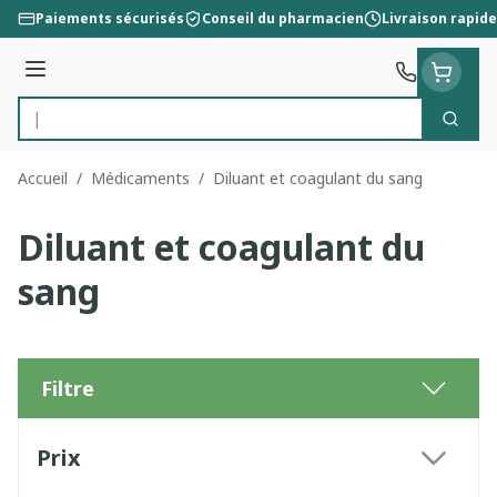
Aller au contenu
Paiements sécurisés
Conseil du pharmacien
Livraison rapide
Menu
Cherc
Rechercher
Accueil
/
Médicaments
/
Diluant et coagulant du sang
Diluant et coagulant du
sang
Filtre
Passer à la liste des produits
Prix
filter