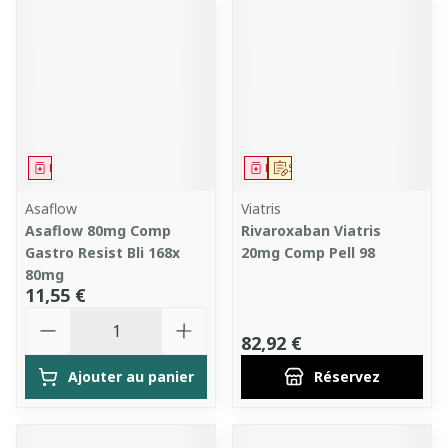
Médicament
Médicament
Sur prescription
Asaflow
Viatris
Asaflow 80mg Comp
Rivaroxaban Viatris
Gastro Resist Bli 168x
20mg Comp Pell 98
80mg
11,55 €
Quantité
82,92 €
Ajouter au panier
Réservez