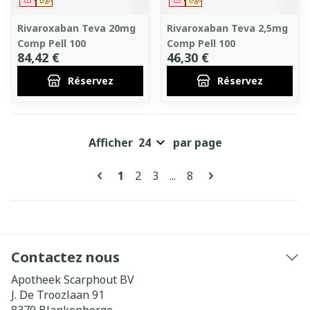
Rivaroxaban Teva 20mg
Rivaroxaban Teva 2,5mg
Comp Pell 100
Comp Pell 100
84,42 €
46,30 €
Réservez
Réservez
Afficher
par page
Pages
Vous lisez actuellement la page
Page
Page
Page
1
2
3
...
8
Contactez nous
Apotheek Scarphout BV
J. De Troozlaan 91