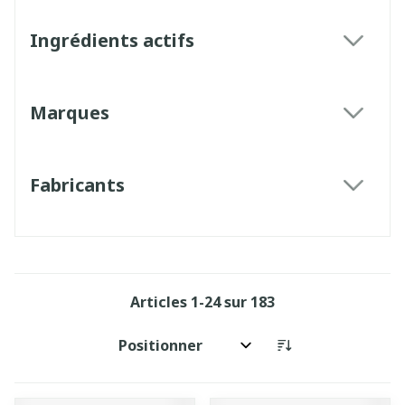
Ingrédients actifs
filter
Marques
filter
Fabricants
filter
Articles
1
-
24
sur
183
Trier par: