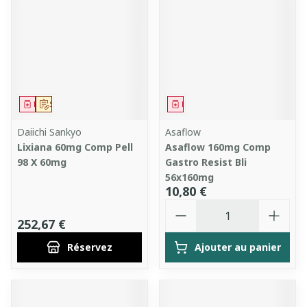
Médicament
Sur prescription
Médicament
Daiichi Sankyo
Asaflow
Lixiana 60mg Comp Pell
Asaflow 160mg Comp
98 X 60mg
Gastro Resist Bli
56x160mg
10,80 €
Quantité
252,67 €
Réservez
Ajouter au panier