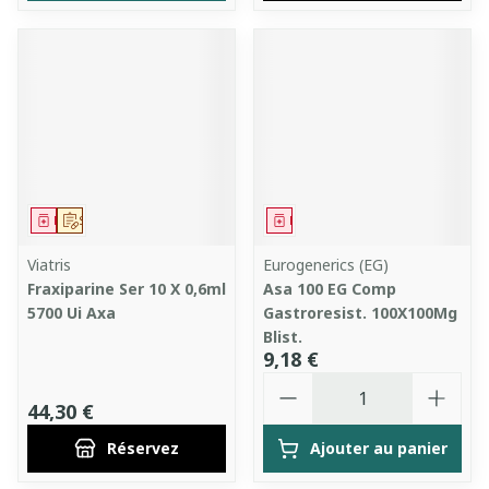
Médicament
Sur prescription
Médicament
Viatris
Eurogenerics (EG)
Fraxiparine Ser 10 X 0,6ml
Asa 100 EG Comp
5700 Ui Axa
Gastroresist. 100X100Mg
Blist.
9,18 €
Quantité
44,30 €
Réservez
Ajouter au panier