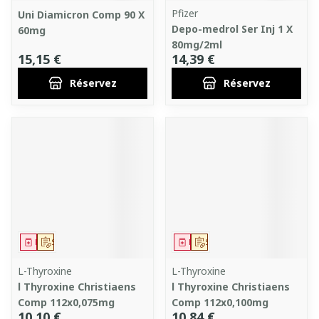
Pfizer
Uni Diamicron Comp 90 X
Depo-medrol Ser Inj 1 X
60mg
80mg/2ml
15,15 €
14,39 €
Réservez
Réservez
Médicament
Sur prescription
Médicament
Sur prescription
L-Thyroxine
L-Thyroxine
l Thyroxine Christiaens
l Thyroxine Christiaens
Comp 112x0,075mg
Comp 112x0,100mg
10,10 €
10,84 €