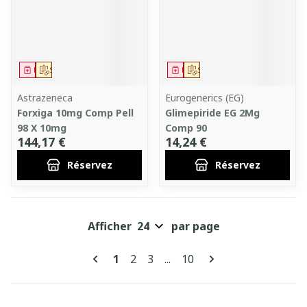
Médicament
Sur prescription
Médicament
Sur prescription
Astrazeneca
Eurogenerics (EG)
Forxiga 10mg Comp Pell
Glimepiride EG 2Mg
98 X 10mg
Comp 90
144,17 €
14,24 €
Réservez
Réservez
Afficher
par page
Pages
Vous lisez actuellement la page
Page
Page
Page
1
2
3
...
10