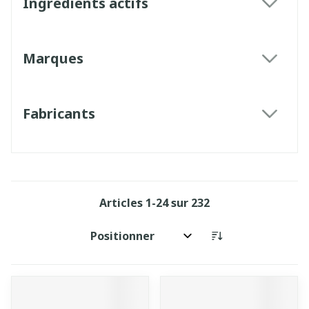
Ingrédients actifs
filter
Marques
filter
Fabricants
filter
Articles
1
-
24
sur
232
Trier par: