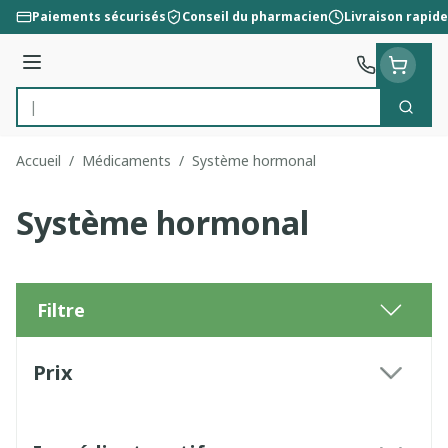
Aller au contenu
Paiements sécurisés
Conseil du pharmacien
Livraison rapide
Menu
Cherc
Rechercher
Accueil
/
Médicaments
/
Système hormonal
Système hormonal
Filtre
Passer à la liste des produits
Prix
filter