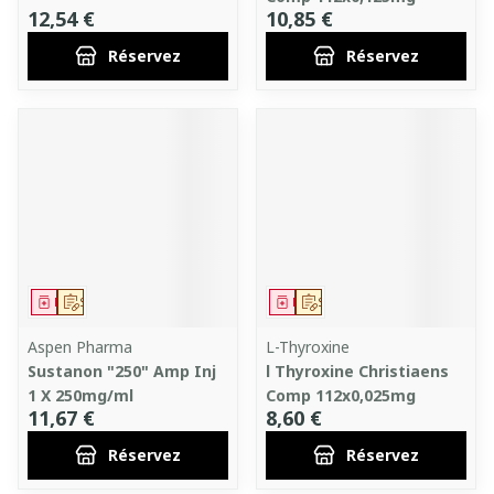
12,54 €
10,85 €
Réservez
Réservez
Médicament
Sur prescription
Médicament
Sur prescription
Aspen Pharma
L-Thyroxine
Sustanon "250" Amp Inj
l Thyroxine Christiaens
1 X 250mg/ml
Comp 112x0,025mg
11,67 €
8,60 €
Réservez
Réservez