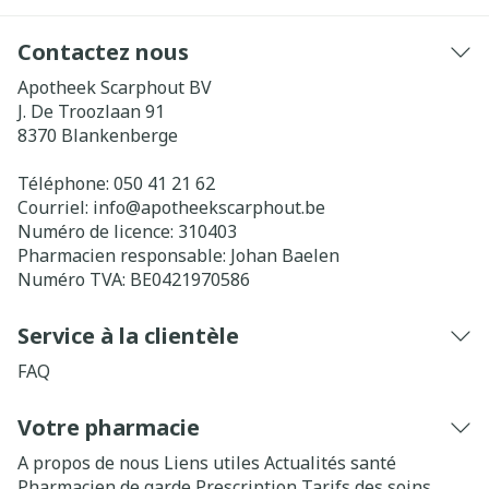
Contactez nous
Apotheek Scarphout BV
J. De Troozlaan 91
8370
Blankenberge
Téléphone:
050 41 21 62
Courriel:
info@
apotheekscarphout.be
Numéro de licence:
310403
Pharmacien responsable:
Johan Baelen
Numéro TVA:
BE0421970586
Service à la clientèle
FAQ
Votre pharmacie
A propos de nous
Liens utiles
Actualités santé
Pharmacien de garde
Prescription
Tarifs des soins