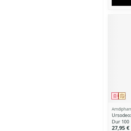
Médica
Sur
Amdipha
Ursodeox
Dur 100
27,95 €