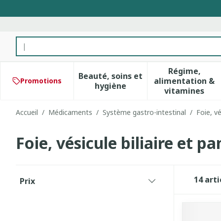
Aller au contenu
Rechercher
Régime,
Beauté, soins et
alimentation &
Promotions
Afficher le sous-menu pour 
Afficher 
hygiène
vitamines
Accueil
/
Médicaments
/
Système gastro-intestinal
/
Foie, vé
Foie, vésicule biliaire et p
Passer à la liste des produits
14
arti
Prix
filter