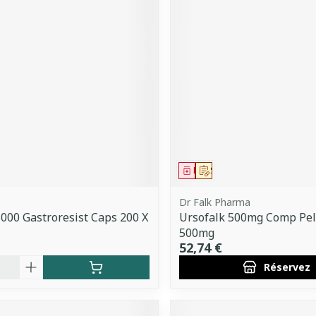
ment
Médicament
Sur prescription
Dr Falk Pharma
000 Gastroresist Caps 200 X
Ursofalk 500mg Comp Pel
500mg
52,74 €
é
Réservez