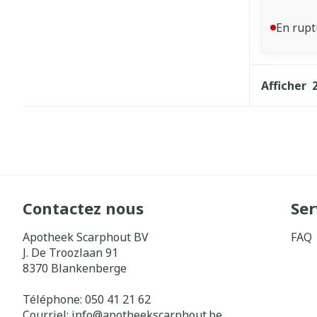
En rupt
Afficher
Contactez nous
Ser
Apotheek Scarphout BV
FAQ
J. De Troozlaan 91
8370
Blankenberge
Téléphone:
050 41 21 62
Courriel:
info@
apotheekscarphout.be