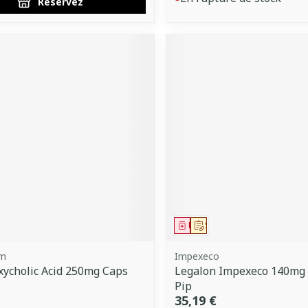
Réservez
ment
 prescription
Médicament
Sur prescription
rm
Impexeco
ycholic Acid 250mg Caps
Legalon Impexeco 140mg 
Pip
35,19 €