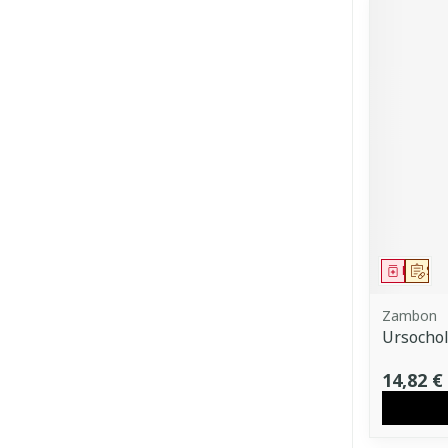
Médica
Sur
Zambon
Ursocho
14,82 €