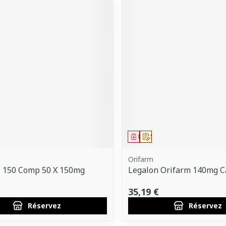
ment
 prescription
Médicament
Sur prescription
Orifarm
l 150 Comp 50 X 150mg
Legalon Orifarm 140mg C
35,19 €
Réservez
Réservez