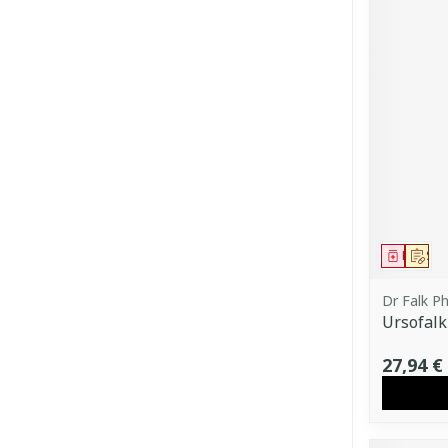
Médica
Sur
Dr Falk P
Ursofalk
27,94 €