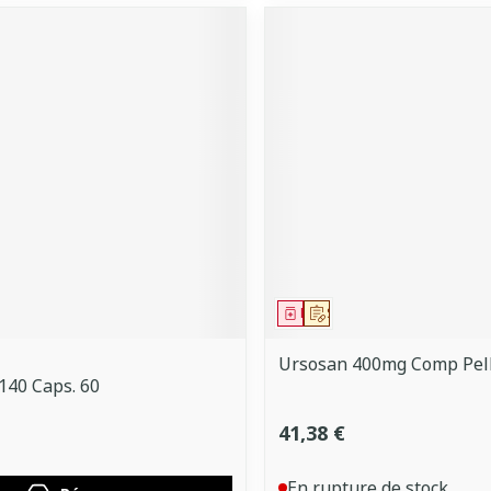
ment
 prescription
Médicament
Sur prescription
Ursosan 400mg Comp Pell
140 Caps. 60
41,38 €
En rupture de stock