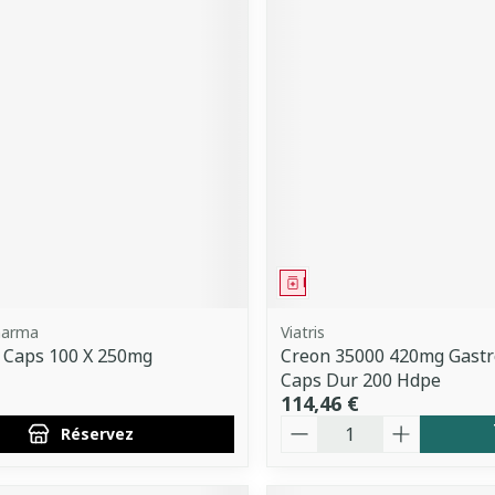
ment
 prescription
Médicament
harma
Viatris
 Caps 100 X 250mg
Creon 35000 420mg Gastr
Caps Dur 200 Hdpe
114,46 €
Quantité
Réservez