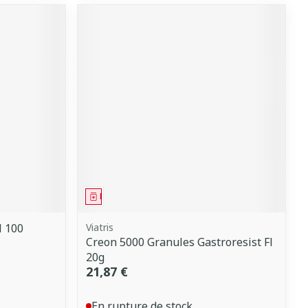
Médicament
 100
Viatris
Creon 5000 Granules Gastroresist Fl
20g
21,87 €
En rupture de stock