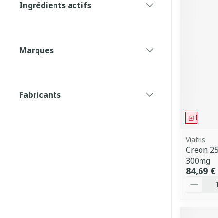
Ingrédients actifs
filter
Marques
filter
Fabricants
filter
Médica
Viatris
Creon 25
300mg
84,69 €
Quantit